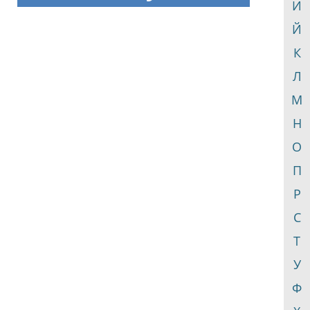
И
Й
К
Л
М
Н
О
П
Р
С
Т
У
Ф