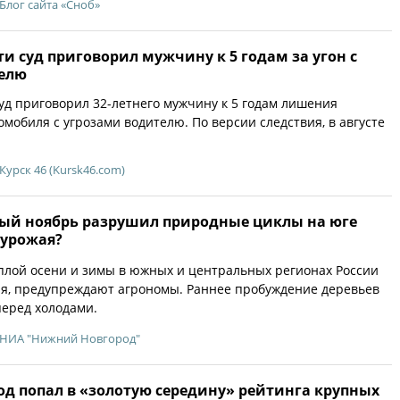
Блог сайта «Сноб»
ти суд приговорил мужчину к 5 годам за угон с
елю
суд приговорил 32-летнего мужчину к 5 годам лишения
омобиля с угрозами водителю. По версии следствия, в августе
Курск 46 (Kursk46.com)
ый ноябрь разрушил природные циклы на юге
еурожая?
плой осени и зимы в южных и центральных регионах России
ая, предупреждают агрономы. Раннее пробуждение деревьев
перед холодами.
НИА "Нижний Новгород"
д попал в «золотую середину» рейтинга крупных