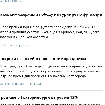
Отдых в России
аковки» одержали победу на турнире по футзалу в
в Орле прошёл турнир по футзалу среди девушек 2012-2013
отором приняли участие 8 команд из Брянска, Калуги, Курска,
ловской и Липецкой областей
RiaStrela.ru (Брянск)
 встретить гостей в новогодние праздники
олгоградскую область для отдыха в разное время года. Сотни
голков страны и зарубежья приезжают в Волгоград на майские
улярное время для посещения знаковых мест города.
ИД «Все для Вас» (Волгоград)
тройкам в Екатеринбурге вырос на 13%
едвижимость» зафиксировала рост интереса к квартирам на