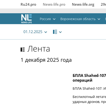
Ru24.pro
News‑life.pro
News‑life.org
29
Россия
Воронежская область
01.12.2025
Лента
1 декабря 2025 года
БПЛА Shahed-10
операций
БПЛА Shahed-107: 
Беспилотный летате
ударных дронов, п