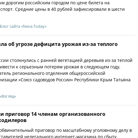
ым дорогим российским городом по цене билета на
порт. Средние цены в 40 рублей зафиксировали в шести
Блог сайта «Neva.Today»
а об угрозе дефицита урожая из-за теплого
ии столкнулись с ранней вегетацией деревьев из-за теплой
ривести к серьезным потерям урожая в следующем году,
атель регионального отделения общероссийской
низации «Союз садоводов России» Республики Крым Татьяна
«Взгляд»
ли приговор 14 членам организованного
кодилеров
 обвинительный приговор по масштабному уголовному делу в
тавителей нелегального интернет-магазина по сбыту