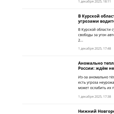
1 декабря 2025, 18:11
В Курской облас
угрозами водит
В Курской области 
свободы за угон авт
2...
1 декабря 2025, 17:48
Аномально тепл
России: ждём н
Из-за аномально тё
есть угроза неурож
может ослабить их 
1 декабря 2025, 17:38
Нижний Новгоро