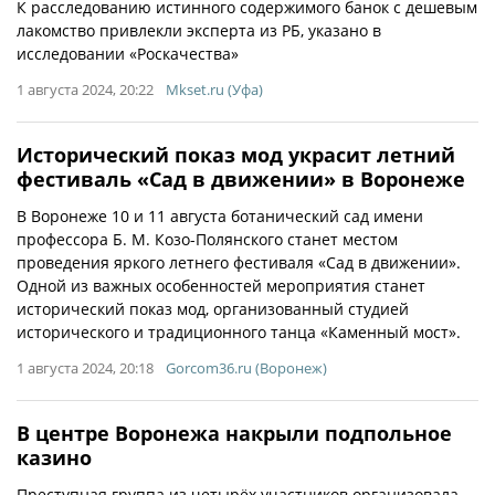
К расследованию истинного содержимого банок с дешевым
лакомство привлекли эксперта из РБ, указано в
исследовании «Роскачества»
1 августа 2024, 20:22
Mkset.ru (Уфа)
Исторический показ мод украсит летний
фестиваль «Сад в движении» в Воронеже
В Воронеже 10 и 11 августа ботанический сад имени
профессора Б. М. Козо-Полянского станет местом
проведения яркого летнего фестиваля «Сад в движении».
Одной из важных особенностей мероприятия станет
исторический показ мод, организованный студией
исторического и традиционного танца «Каменный мост».
1 августа 2024, 20:18
Gorcom36.ru (Воронеж)
В центре Воронежа накрыли подпольное
казино
Преступная группа из четырёх участников организовала