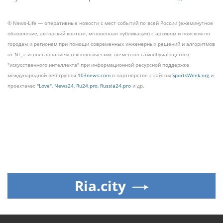
© News-Life — оперативные новости с мест событий по всей России (ежеминутное
обновление, авторский контент, мгновенная публикация) с архивом и поиском по
городам и регионам при помощи современных инженерных решений и алгоритмов
от NL, с использованием технологических элементов самообучающегося
"искусственного интеллекта" при информационной ресурсной поддержке
международной веб-группы
103news.com
в партнёрстве с сайтом
SportsWeek.org
и
проектами:
"Love"
,
News24
,
Ru24.pro
,
Russia24.pro
и др.
Ria.city