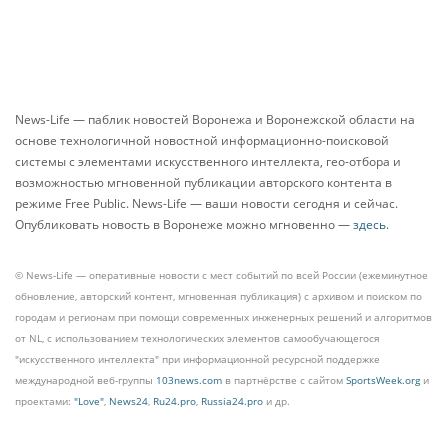
News-Life — паблик новостей Воронежа и Воронежской области на
основе технологичной новостной информационно-поисковой
системы с элементами искусственного интеллекта, гео-отбора и
возможностью мгновенной публикации авторского контента в
режиме Free Public. News-Life — ваши новости сегодня и сейчас.
Опубликовать новость в Воронеже можно мгновенно —
здесь
.
© News-Life — оперативные новости с мест событий по всей России (ежеминутное
обновление, авторский контент, мгновенная публикация) с архивом и поиском по
городам и регионам при помощи современных инженерных решений и алгоритмов
от NL, с использованием технологических элементов самообучающегося
"искусственного интеллекта" при информационной ресурсной поддержке
международной веб-группы
103news.com
в партнёрстве с сайтом
SportsWeek.org
и
проектами:
"Love"
,
News24
,
Ru24.pro
,
Russia24.pro
и др.