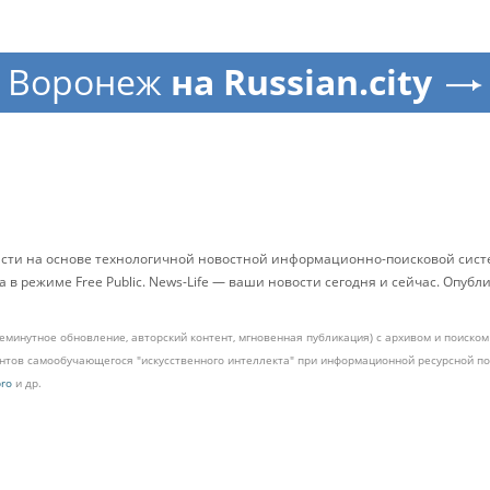
Воронеж
на Russian.city
асти на основе технологичной новостной информационно-поисковой систе
в режиме Free Public. News-Life — ваши новости сегодня и сейчас. Опу
жеминутное обновление, авторский контент, мгновенная публикация) с архивом и поиск
ментов самообучающегося "искусственного интеллекта" при информационной ресурсной 
pro
и др.