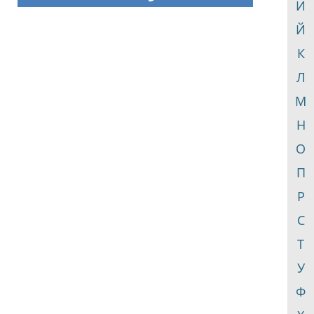
И
Й
К
Л
М
Н
О
П
Р
С
Т
У
Ф