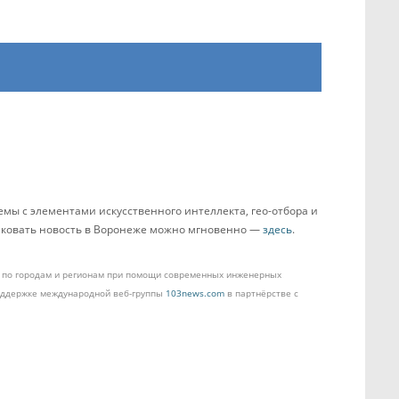
мы с элементами искусственного интеллекта, гео-отбора и
бликовать новость в Воронеже можно мгновенно —
здесь
.
ом по городам и регионам при помощи современных инженерных
поддержке международной веб-группы
103news.com
в партнёрстве с