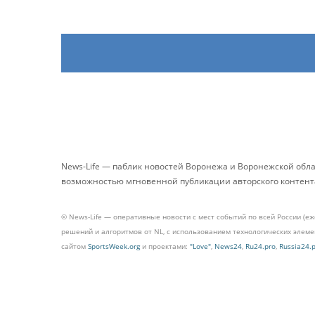
News-Life — паблик новостей Воронежа и Воронежской обл
возможностью мгновенной публикации авторского контента 
© News-Life — оперативные новости с мест событий по всей России (е
решений и алгоритмов от NL, с использованием технологических эле
сайтом
SportsWeek.org
и проектами:
"Love"
,
News24
,
Ru24.pro
,
Russia24.