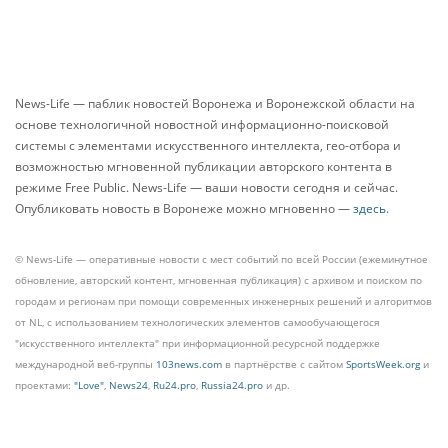
News-Life — паблик новостей Воронежа и Воронежской области на
основе технологичной новостной информационно-поисковой
системы с элементами искусственного интеллекта, гео-отбора и
возможностью мгновенной публикации авторского контента в
режиме Free Public. News-Life — ваши новости сегодня и сейчас.
Опубликовать новость в Воронеже можно мгновенно —
здесь
.
© News-Life — оперативные новости с мест событий по всей России (ежеминутное
обновление, авторский контент, мгновенная публикация) с архивом и поиском по
городам и регионам при помощи современных инженерных решений и алгоритмов
от NL, с использованием технологических элементов самообучающегося
"искусственного интеллекта" при информационной ресурсной поддержке
международной веб-группы
103news.com
в партнёрстве с сайтом
SportsWeek.org
и
проектами:
"Love"
,
News24
,
Ru24.pro
,
Russia24.pro
и др.