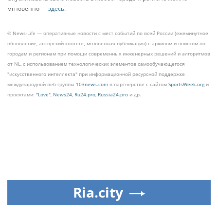
мгновенно —
здесь
.
© News-Life — оперативные новости с мест событий по всей России (ежеминутное
обновление, авторский контент, мгновенная публикация) с архивом и поиском по
городам и регионам при помощи современных инженерных решений и алгоритмов
от NL, с использованием технологических элементов самообучающегося
"искусственного интеллекта" при информационной ресурсной поддержке
международной веб-группы
103news.com
в партнёрстве с сайтом
SportsWeek.org
и
проектами:
"Love"
,
News24
,
Ru24.pro
,
Russia24.pro
и др.
Ria.city