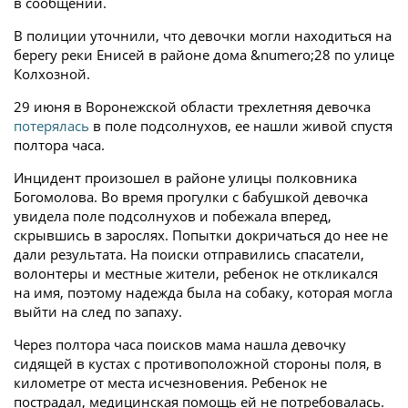
в сообщении.
В полиции уточнили, что девочки могли находиться на
берегу реки Енисей в районе дома &numero;28 по улице
Колхозной.
29 июня в Воронежской области трехлетняя девочка
потерялась
в поле подсолнухов, ее нашли живой спустя
полтора часа.
Инцидент произошел в районе улицы полковника
Богомолова. Во время прогулки с бабушкой девочка
увидела поле подсолнухов и побежала вперед,
скрывшись в зарослях. Попытки докричаться до нее не
дали результата. На поиски отправились спасатели,
волонтеры и местные жители, ребенок не откликался
на имя, поэтому надежда была на собаку, которая могла
выйти на след по запаху.
Через полтора часа поисков мама нашла девочку
сидящей в кустах с противоположной стороны поля, в
километре от места исчезновения. Ребенок не
пострадал, медицинская помощь ей не потребовалась.