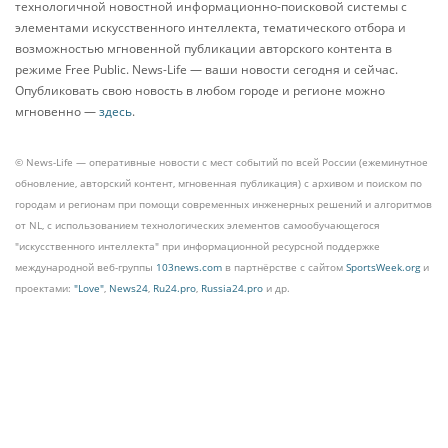
технологичной новостной информационно-поисковой системы с
элементами искусственного интеллекта, тематического отбора и
возможностью мгновенной публикации авторского контента в
режиме Free Public. News-Life — ваши новости сегодня и сейчас.
Опубликовать свою новость в любом городе и регионе можно
мгновенно —
здесь
.
© News-Life — оперативные новости с мест событий по всей России (ежеминутное
обновление, авторский контент, мгновенная публикация) с архивом и поиском по
городам и регионам при помощи современных инженерных решений и алгоритмов
от NL, с использованием технологических элементов самообучающегося
"искусственного интеллекта" при информационной ресурсной поддержке
международной веб-группы
103news.com
в партнёрстве с сайтом
SportsWeek.org
и
проектами:
"Love"
,
News24
,
Ru24.pro
,
Russia24.pro
и др.