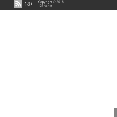
Copyright © 2018–
18+
123ru.net