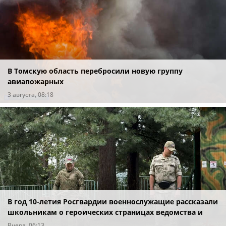
В Томскую область перебросили новую группу
авиапожарных
3 августа, 08:18
В год 10-летия Росгвардии военнослужащие рассказали
школьникам о героических страницах ведомства и
профессии кинолога
Вчера, 06:13