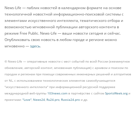
News-Life — паблик новостей в календарном формате на основе
технологичной новостной информационно-поисковой системы с
элементами искусственного интеллекта, тематического отбора и
возможностью мгновенной публикации авторского контента в
режиме Free Public. News-Life — ваши новости сегодня и сейчас.
Опубликовать свою новость в любом городе и регионе можно
мгновенно —
здесь
.
© News-Life — оперативные новости с мест событий по всей России (ежеминутное
обновление, авторский контент, мгновенная публикация) с архивом и поиском по
городам и регионам при помощи современных инженерных решений и алгоритмов
от NL, с использованием технологических элементов самообучающегося
"искусственного интеллекта" при информационной ресурсной поддержке
международной веб-группы
103news.com
в партнёрстве с сайтом
SportsWeek.org
и
проектами:
"Love"
,
News24
,
Ru24.pro
,
Russia24.pro
и др.