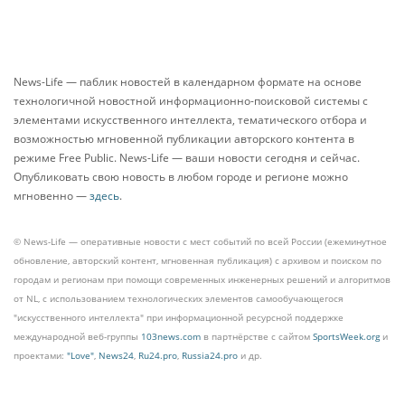
News-Life — паблик новостей в календарном формате на основе
технологичной новостной информационно-поисковой системы с
элементами искусственного интеллекта, тематического отбора и
возможностью мгновенной публикации авторского контента в
режиме Free Public. News-Life — ваши новости сегодня и сейчас.
Опубликовать свою новость в любом городе и регионе можно
мгновенно —
здесь
.
© News-Life — оперативные новости с мест событий по всей России (ежеминутное
обновление, авторский контент, мгновенная публикация) с архивом и поиском по
городам и регионам при помощи современных инженерных решений и алгоритмов
от NL, с использованием технологических элементов самообучающегося
"искусственного интеллекта" при информационной ресурсной поддержке
международной веб-группы
103news.com
в партнёрстве с сайтом
SportsWeek.org
и
проектами:
"Love"
,
News24
,
Ru24.pro
,
Russia24.pro
и др.