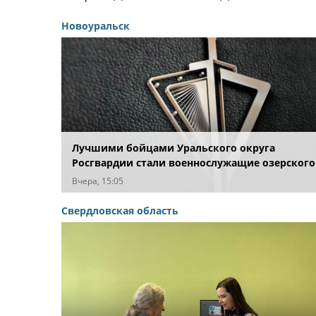
Новоуральск
Лучшими бойцами Уральского округа
Росгвардии стали военнослужащие озерского
соединения по охране важных государственн
Вчера, 15:05
объектов
Свердловская область