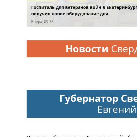
Госпиталь для ветеранов войн в Екатеринбур
получил новое оборудование для
реабилитации
Вчера, 09:33
Новости
Свер
Губернатор Св
Евгений