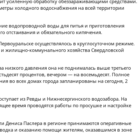
одит усиленную обработку обеззараживающими средствами.
аметры холодного водоснабжения на всей территории
ние водопроводной воды для питья и приготовления
го отстаивания и обязательного кипячения.
Первоуральске осуществлялось в круглосуточном режиме.
и и жилищно-коммунального хозяйства Свердловской
-за низкого давления она не поднималась выше третьего
естьдесят процентов, вечером — на восемьдесят. Полное
ия во всех домах города запланированы на сегодня, 2
ступает из Ревды и Нижнесергинского водозабора. На
ящее время проводятся работы по просушке и настройке
ти Дениса Паслера в регионе принимаются оперативные
водка и оказанию помощи жителям, оказавшимся в зоне