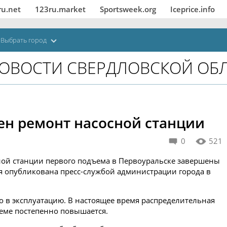
ru.net
123ru.market
Sportsweek.org
Iceprice.info
Выбрать город
ОВОСТИ СВЕРДЛОВСКОЙ ОБ
ен ремонт насосной станции
0
521
ой станции первого подъема в Первоуральске завершены
 опубликована пресс-службой администрации города в
 в эксплуатацию. В настоящее время распределительная
теме постепенно повышается.