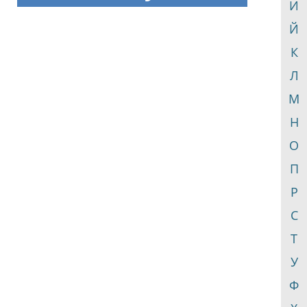
И
Й
К
Л
М
Н
О
П
Р
С
Т
У
Ф