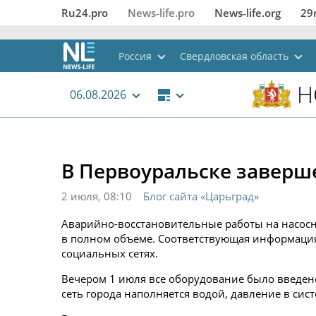
Ru24.pro
News‑life.pro
News‑life.org
29
Россия
Свердловская область
Н
06.08.2026
В Первоуральске заверш
2 июля, 08:10
Блог сайта «Царьград»
Аварийно-восстановительные работы на насосн
в полном объеме. Соответствующая информация
социальных сетях.
Вечером 1 июля все оборудование было введено
сеть города наполняется водой, давление в сис