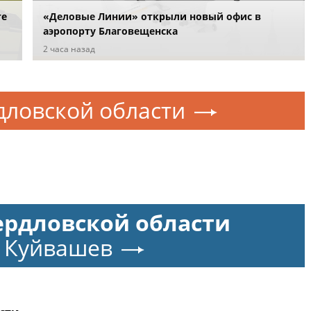
ге
«Деловые Линии» открыли новый офис в
аэропорту Благовещенска
2 часа назад
дловской области
ердловской области
 Куйвашев