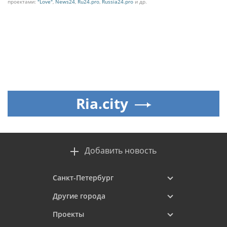
проектами:
"Love"
,
News24
,
Ru24.pro
,
Russia24.pro
и др.
Ria.city
Добавить новость
Санкт-Петербург
Другие города
Проекты