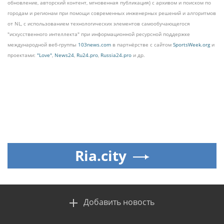
обновление, авторский контент, мгновенная публикация) с архивом и поиском по
городам и регионам при помощи современных инженерных решений и алгоритмов
от NL, с использованием технологических элементов самообучающегося
"искусственного интеллекта" при информационной ресурсной поддержке
международной веб-группы
103news.com
в партнёрстве с сайтом
SportsWeek.org
и
проектами:
"Love"
,
News24
,
Ru24.pro
,
Russia24.pro
и др.
Ria.city
Добавить новость