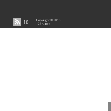
Copyright © 2018–
18+
123ru.net