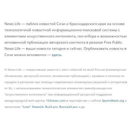
News-Life — паблик новостей Сочи и Краснодарского края на основе
технологичной новостной информационно-поисковой системы с
элементами искусственного интеллекта, гео-отбора и возможностью
мгновенной публикации авторского контента в режиме Free Public.
News-Life — ваши новости сегодня и сейчас. Опубликовать новость в
Сочи можно мгновенно —
здесь
.
© News-Life — оперативные новости с мест событий по всей России (ежеминутное
обновление, авторский контент, мгновенная публикация) с архивом и поиском по
городам и регионам при помощи современных инженерных решений и алгоритмов
от NL, с использованием технологических элементов самообучающегося
"искусственного интеллекта" при информационной ресурсной поддержке
международной веб-группы
103news.com
в партнёрстве с сайтом
SportsWeek.org
и
проектами:
"Love"
,
News24
,
Ru24.pro
,
Russia24.pro
и др.