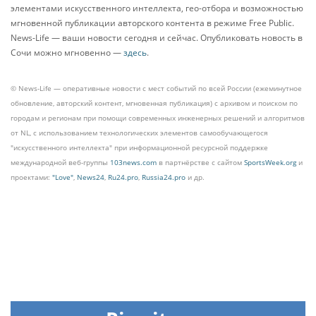
элементами искусственного интеллекта, гео-отбора и возможностью
мгновенной публикации авторского контента в режиме Free Public.
News-Life — ваши новости сегодня и сейчас. Опубликовать новость в
Сочи можно мгновенно —
здесь
.
© News-Life — оперативные новости с мест событий по всей России (ежеминутное
обновление, авторский контент, мгновенная публикация) с архивом и поиском по
городам и регионам при помощи современных инженерных решений и алгоритмов
от NL, с использованием технологических элементов самообучающегося
"искусственного интеллекта" при информационной ресурсной поддержке
международной веб-группы
103news.com
в партнёрстве с сайтом
SportsWeek.org
и
проектами:
"Love"
,
News24
,
Ru24.pro
,
Russia24.pro
и др.