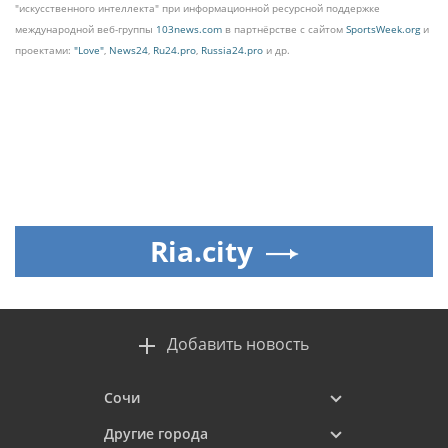
"искусственного интеллекта" при информационной ресурсной поддержке
международной веб-группы
103news.com
в партнёрстве с сайтом
SportsWeek.org
и
проектами:
"Love"
,
News24
,
Ru24.pro
,
Russia24.pro
и др.
Ria.city
Добавить новость
Сочи
Другие города