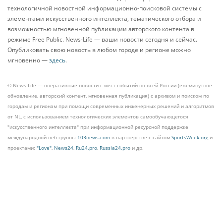
технологичной новостной информационно-поисковой системы с
элементами искусственного интеллекта, тематического отбора и
возможностью мгновенной публикации авторского контента в
режиме Free Public. News-Life — ваши новости сегодня и сейчас.
Опубликовать свою новость в любом городе и регионе можно
мгновенно —
здесь
.
© News-Life — оперативные новости с мест событий по всей России (ежеминутное
обновление, авторский контент, мгновенная публикация) с архивом и поиском по
городам и регионам при помощи современных инженерных решений и алгоритмов
от NL, с использованием технологических элементов самообучающегося
"искусственного интеллекта" при информационной ресурсной поддержке
международной веб-группы
103news.com
в партнёрстве с сайтом
SportsWeek.org
и
проектами:
"Love"
,
News24
,
Ru24.pro
,
Russia24.pro
и др.