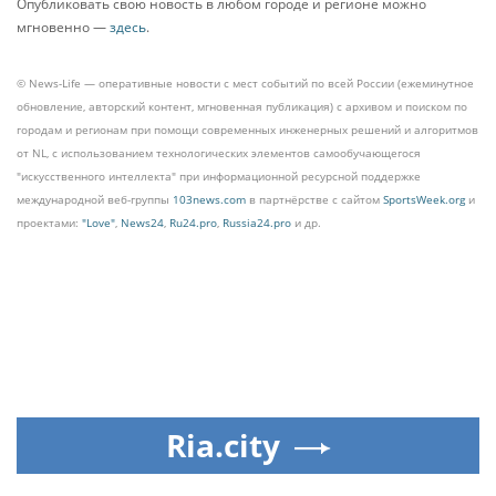
Опубликовать свою новость в любом городе и регионе можно
мгновенно —
здесь
.
© News-Life — оперативные новости с мест событий по всей России (ежеминутное
обновление, авторский контент, мгновенная публикация) с архивом и поиском по
городам и регионам при помощи современных инженерных решений и алгоритмов
от NL, с использованием технологических элементов самообучающегося
"искусственного интеллекта" при информационной ресурсной поддержке
международной веб-группы
103news.com
в партнёрстве с сайтом
SportsWeek.org
и
проектами:
"Love"
,
News24
,
Ru24.pro
,
Russia24.pro
и др.
Ria.city