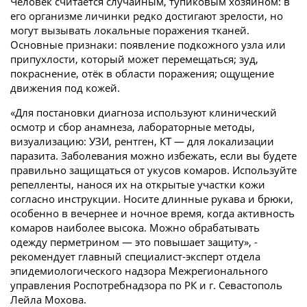
Человек считается случайным, тупиковым хозяином: в
его организме личинки редко достигают зрелости, но
могут вызывать локальные поражения тканей.
Основные признаки: появление подкожного узла или
припухлости, который может перемещаться; зуд,
покраснение, отёк в области поражения; ощущение
движения под кожей.
«Для постановки диагноза используют клинический
осмотр и сбор анамнеза, лабораторные методы,
визуализацию: УЗИ, рентген, КТ — для локализации
паразита. Заболевания можно избежать, если вы будете
правильно защищаться от укусов комаров. Используйте
репелленты, нанося их на открытые участки кожи
согласно инструкции. Носите длинные рукава и брюки,
особенно в вечернее и ночное время, когда активность
комаров наиболее высока. Можно обрабатывать
одежду перметрином — это повышает защиту», -
рекомендует главный специалист-эксперт отдела
эпидемиологического надзора Межрегионального
управления Роспотребнадзора по РК и г. Севастополь
Лейла Мохова.