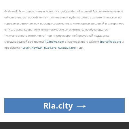
© News-Life — оперативные новости с мест событий по всей России (ежеминутное
обновление, авторский контент, мгновенная публикация) с архивом и поиском по
городам и регионам при помощи современных инженерных решений и алгоритмов
от NL, с использованием технологических элементов самообучающегося
"искусственного интеллекта" при информационной ресурсной поддержке
международной веб-группы
103news.com
в партнёрстве с сайтом
SportsWeek.org
и
проектами:
"Love"
,
News24
,
Ru24.pro
,
Russia24.pro
и др.
Ria.city