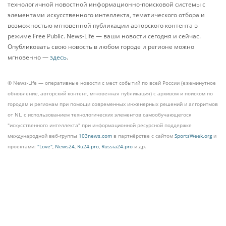
технологичной новостной информационно-поисковой системы с
элементами искусственного интеллекта, тематического отбора и
возможностью мгновенной публикации авторского контента в
режиме Free Public. News-Life — ваши новости сегодня и сейчас.
Опубликовать свою новость в любом городе и регионе можно
мгновенно —
здесь
.
© News-Life — оперативные новости с мест событий по всей России (ежеминутное
обновление, авторский контент, мгновенная публикация) с архивом и поиском по
городам и регионам при помощи современных инженерных решений и алгоритмов
от NL, с использованием технологических элементов самообучающегося
"искусственного интеллекта" при информационной ресурсной поддержке
международной веб-группы
103news.com
в партнёрстве с сайтом
SportsWeek.org
и
проектами:
"Love"
,
News24
,
Ru24.pro
,
Russia24.pro
и др.