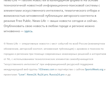
News-Life — паблик новостей в календарном формате на основе
технологичной новостной информационно-поисковой системы с
элементами искусственного интеллекта, тематического отбора и
возможностью мгновенной публикации авторского контента в
режиме Free Public. News-Life — ваши новости сегодня и сейчас.
Опубликовать свою новость в любом городе и регионе можно
мгновенно —
здесь
.
© News-Life — оперативные новости с мест событий по всей России (ежеминутное
обновление, авторский контент, мгновенная публикация) с архивом и поиском по
городам и регионам при помощи современных инженерных решений и алгоритмов
от NL, с использованием технологических элементов самообучающегося
"искусственного интеллекта" при информационной ресурсной поддержке
международной веб-группы
103news.com
в партнёрстве с сайтом
SportsWeek.org
и
проектами:
"Love"
,
News24
,
Ru24.pro
,
Russia24.pro
и др.