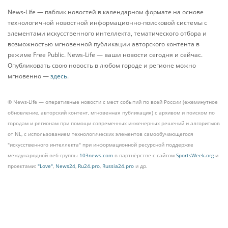
News-Life — паблик новостей в календарном формате на основе
технологичной новостной информационно-поисковой системы с
элементами искусственного интеллекта, тематического отбора и
возможностью мгновенной публикации авторского контента в
режиме Free Public. News-Life — ваши новости сегодня и сейчас.
Опубликовать свою новость в любом городе и регионе можно
мгновенно —
здесь
.
© News-Life — оперативные новости с мест событий по всей России (ежеминутное
обновление, авторский контент, мгновенная публикация) с архивом и поиском по
городам и регионам при помощи современных инженерных решений и алгоритмов
от NL, с использованием технологических элементов самообучающегося
"искусственного интеллекта" при информационной ресурсной поддержке
международной веб-группы
103news.com
в партнёрстве с сайтом
SportsWeek.org
и
проектами:
"Love"
,
News24
,
Ru24.pro
,
Russia24.pro
и др.