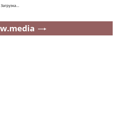
Загрузка...
w.media