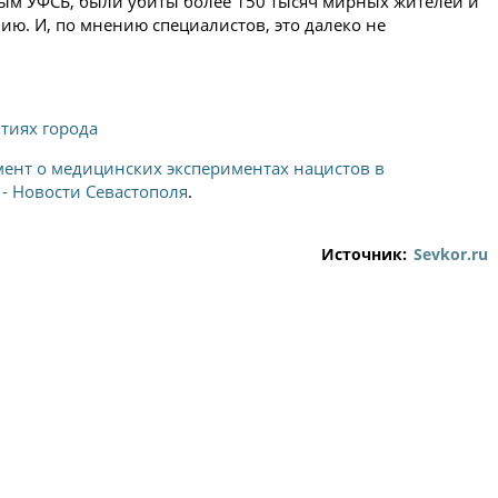
ным УФСБ, были убиты более 150 тысяч мирных жителей и
ию. И, по мнению специалистов, это далеко не
ытиях города
мент о медицинских экспериментах нацистов в
 - Новости Севастополя
.
Источник:
Sevkor.ru