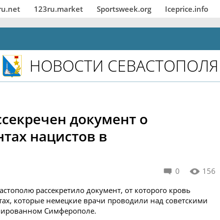
ru.net
123ru.market
Sportsweek.org
Iceprice.info
НОВОСТИ СЕВАСТОПОЛЯ
ссекречен документ о
тах нацистов в
0
156
стополю рассекретило документ, от которого кровь
тах, которые немецкие врачи проводили над советскими
пированном Симферополе.