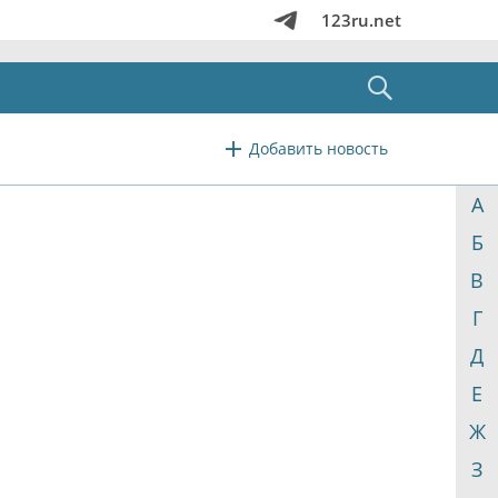
123ru.net
Добавить новость
А
Б
В
Г
Д
Е
Ж
З