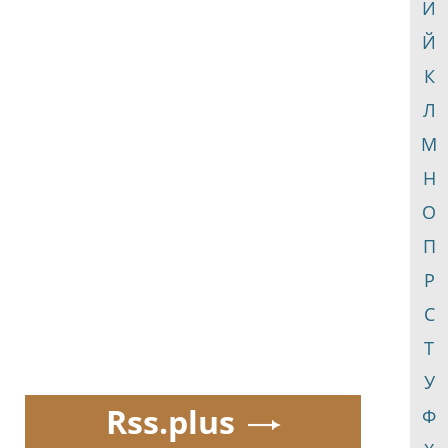
И
Й
К
Л
М
Н
О
П
Р
С
Т
У
Rss.plus
Ф