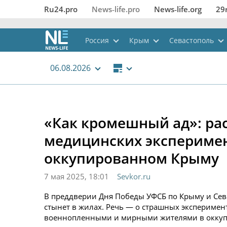
Ru24.pro
News‑life.pro
News‑life.org
29
Россия
Крым
Севастополь
06.08.2026
«Как кромешный ад»: ра
медицинских эксперимен
оккупированном Крыму
7 мая 2025, 18:01
Sevkor.ru
В преддверии Дня Победы УФСБ по Крыму и Сева
стынет в жилах. Речь — о страшных эксперимен
военнопленными и мирными жителями в окку