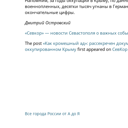
Напомним, за годы оккупации в Крыму, по дан
военнопленных, десятки тысяч угнаны в Герман
окончательные цифры.
Дмитрий Островский
«Севкор» — новости Севастополя о важных соб
The post
«Как кромешный ад»: рассекречен доку
оккупированном Крыму
first appeared on
СевКор
Все города России от А до Я