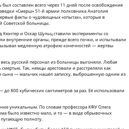
ть был составлен всего через 11 дней после освобождения
азведки «Смерш» 51-й армии полковника Анатолия
первые факты о чудовищных «опытах», которые в
-й Советской больницы.
д Кюнтер и Оскар Шульц ставили эксперименты со
и внутренние органы, прежде всего почки, и испытывали
 вызывал медленную атрофию конечностей — жертвы
 весь русский персонал из больницы выгоняли. Любая
смертью. Так, немцы арестовали и расстреляли как
его сына — мальчик нашёл записку, выброшенную одним из
— до 800 кубических сантиметров за раз. Её использовали
ние уникальным. По словам профессора КФУ Олега
ыма было известно мало, и то — в виде обрывочных
т пугающую полноту.