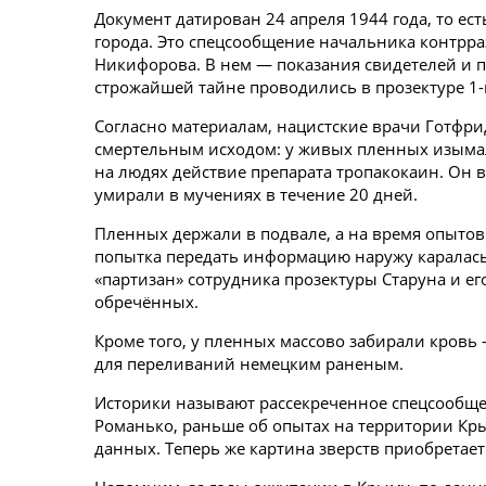
Документ датирован 24 апреля 1944 года, то ес
города. Это спецсообщение начальника контрр
Никифорова. В нем — показания свидетелей и 
строжайшей тайне проводились в прозектуре 1
Согласно материалам, нацистские врачи Готфри
смертельным исходом: у живых пленных изымал
на людях действие препарата тропакокаин. Он
умирали в мучениях в течение 20 дней.
Пленных держали в подвале, а на время опытов
попытка передать информацию наружу каралась 
«партизан» сотрудника прозектуры Старуна и 
обречённых.
Кроме того, у пленных массово забирали кровь 
для переливаний немецким раненым.
Историки называют рассекреченное спецсообще
Романько, раньше об опытах на территории Кр
данных. Теперь же картина зверств приобретае