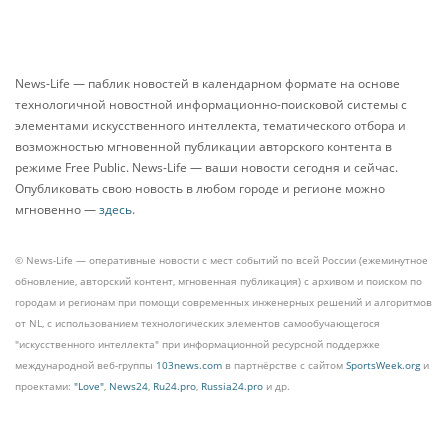
News-Life — паблик новостей в календарном формате на основе
технологичной новостной информационно-поисковой системы с
элементами искусственного интеллекта, тематического отбора и
возможностью мгновенной публикации авторского контента в
режиме Free Public. News-Life — ваши новости сегодня и сейчас.
Опубликовать свою новость в любом городе и регионе можно
мгновенно —
здесь
.
© News-Life — оперативные новости с мест событий по всей России (ежеминутное
обновление, авторский контент, мгновенная публикация) с архивом и поиском по
городам и регионам при помощи современных инженерных решений и алгоритмов
от NL, с использованием технологических элементов самообучающегося
"искусственного интеллекта" при информационной ресурсной поддержке
международной веб-группы
103news.com
в партнёрстве с сайтом
SportsWeek.org
и
проектами:
"Love"
,
News24
,
Ru24.pro
,
Russia24.pro
и др.