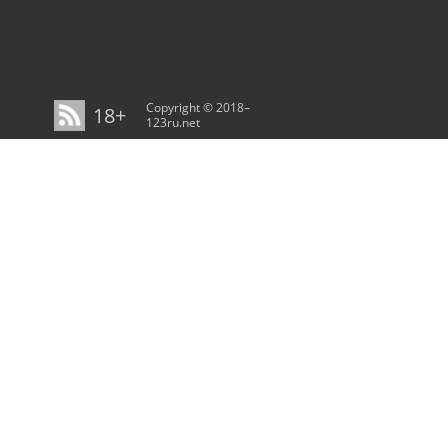
Copyright © 2018–
18+
123ru.net