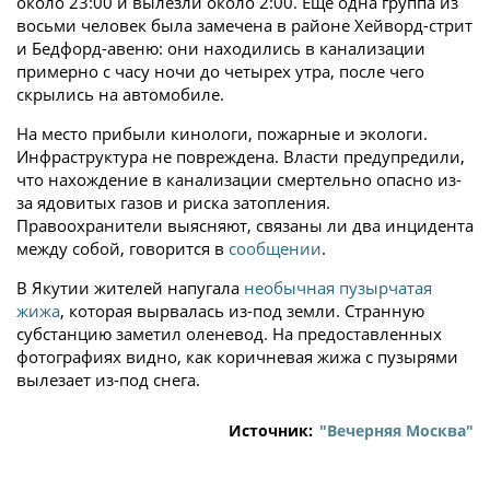
около 23:00 и вылезли около 2:00. Еще одна группа из
восьми человек была замечена в районе Хейворд-стрит
и Бедфорд-авеню: они находились в канализации
примерно с часу ночи до четырех утра, после чего
скрылись на автомобиле.
На место прибыли кинологи, пожарные и экологи.
Инфраструктура не повреждена. Власти предупредили,
что нахождение в канализации смертельно опасно из-
за ядовитых газов и риска затопления.
Правоохранители выясняют, связаны ли два инцидента
между собой, говорится в
сообщении
.
В Якутии жителей напугала
необычная пузырчатая
жижа
, которая вырвалась из-под земли. Странную
субстанцию заметил оленевод. На предоставленных
фотографиях видно, как коричневая жижа с пузырями
вылезает из-под снега.
Источник:
"Вечерняя Москва"