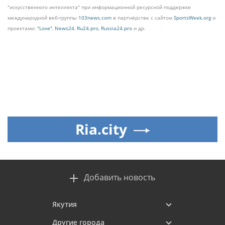
"искусственного интеллекта" при информационной ресурсной поддержке
международной веб-группы
103news.com
в партнёрстве с сайтом
SportsWeek.org
и
проектами:
"Love"
,
News24
,
Ru24.pro
,
Russia24.pro
и др.
Ria.city
Добавить новость
Якутия
Другие города