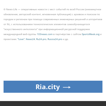
© News-Life — оперативные новости с мест событий по всей России (ежеминутное
обновление, авторский контент, мгновенная публикация) с архивом и поиском по
городам и регионам при помощи современных инженерных решений и алгоритмов
от NL, с использованием технологических элементов самообучающегося
"искусственного интеллекта" при информационной ресурсной поддержке
международной веб-группы
103news.com
в партнёрстве с сайтом
SportsWeek.org
и
проектами:
"Love"
,
News24
,
Ru24.pro
,
Russia24.pro
и др.
Ria.city