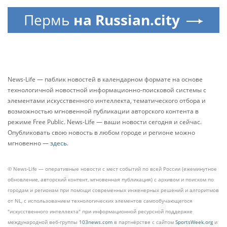
Пермь
на Russian.city
News-Life — паблик новостей в календарном формате на основе
технологичной новостной информационно-поисковой системы с
элементами искусственного интеллекта, тематического отбора и
возможностью мгновенной публикации авторского контента в
режиме Free Public. News-Life — ваши новости сегодня и сейчас.
Опубликовать свою новость в любом городе и регионе можно
мгновенно —
здесь
.
© News-Life — оперативные новости с мест событий по всей России (ежеминутное
обновление, авторский контент, мгновенная публикация) с архивом и поиском по
городам и регионам при помощи современных инженерных решений и алгоритмов
от NL, с использованием технологических элементов самообучающегося
"искусственного интеллекта" при информационной ресурсной поддержке
международной веб-группы
103news.com
в партнёрстве с сайтом
SportsWeek.org
и