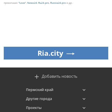
проектами:
"Love"
,
News24
,
Ru24.pro
,
Russia24.pro
и др.
Ria.city
Добавить новость
Пермский край
Другие города
Проекты