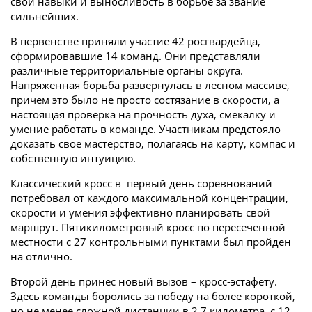
свои навыки и выносливость в борьбе за звание
сильнейших.
В первенстве приняли участие 42 росгвардейца,
сформировавшие 14 команд. Они представляли
различные территориальные органы округа.
Напряженная борьба развернулась в лесном массиве,
причем это было не просто состязание в скорости, а
настоящая проверка на прочность духа, смекалку и
умение работать в команде. Участникам предстояло
доказать своё мастерство, полагаясь на карту, компас и
собственную интуицию.
Классический кросс в первый день соревнований
потребовал от каждого максимальной концентрации,
скорости и умения эффективно планировать свой
маршрут. Пятикилометровый кросс по пересеченной
местности с 27 контрольными пунктами был пройден
на отлично.
Второй день принес новый вызов – кросс-эстафету.
Здесь команды боролись за победу на более короткой,
но не менее сложной дистанции в 2,7 километра, с 12