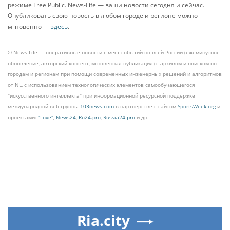
режиме Free Public. News-Life — ваши новости сегодня и сейчас.
Опубликовать свою новость в любом городе и регионе можно
мгновенно —
здесь
.
© News-Life — оперативные новости с мест событий по всей России (ежеминутное
обновление, авторский контент, мгновенная публикация) с архивом и поиском по
городам и регионам при помощи современных инженерных решений и алгоритмов
от NL, с использованием технологических элементов самообучающегося
"искусственного интеллекта" при информационной ресурсной поддержке
международной веб-группы
103news.com
в партнёрстве с сайтом
SportsWeek.org
и
проектами:
"Love"
,
News24
,
Ru24.pro
,
Russia24.pro
и др.
Ria.city