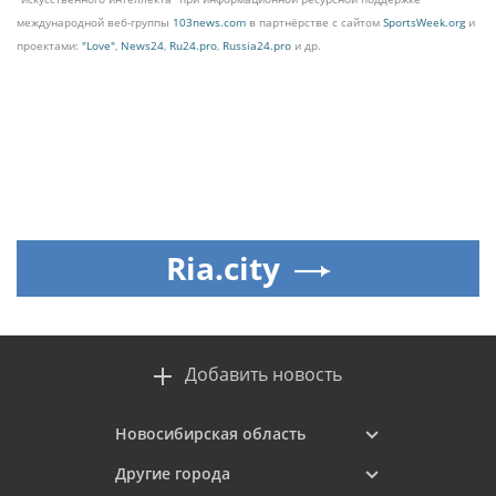
международной веб-группы
103news.com
в партнёрстве с сайтом
SportsWeek.org
и
проектами:
"Love"
,
News24
,
Ru24.pro
,
Russia24.pro
и др.
Ria.city
Добавить новость
Новосибирская область
Другие города