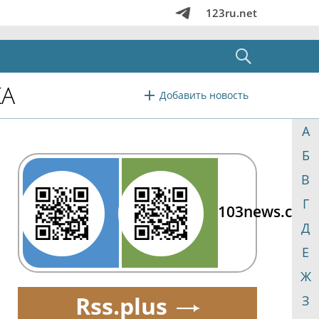
123ru.net
КА
Добавить новость
А
Б
В
Г
103news.com
Д
Е
Ж
Rss.plus
З