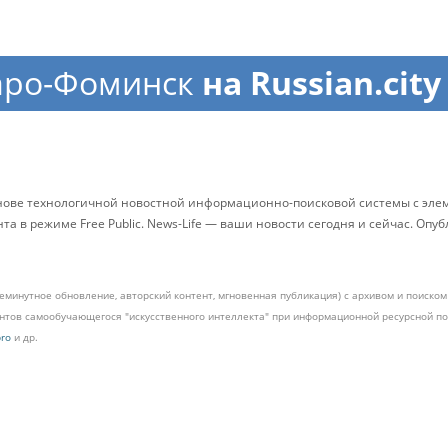
аро-Фоминск
на Russian.city
снове технологичной новостной информационно-поисковой системы с элем
 в режиме Free Public. News-Life — ваши новости сегодня и сейчас. Опу
жеминутное обновление, авторский контент, мгновенная публикация) с архивом и поиск
ментов самообучающегося "искусственного интеллекта" при информационной ресурсной 
pro
и др.