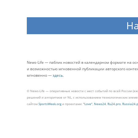
Н
News-Life — паблик новостей в календарном формате на о
и возможностью мгновенной публикации авторского контента
мгновенно —
здесь
.
© News-Life — оперативные новости с мест событий по всей России (е
решений и алгоритмов от NL, с использованием технологических эле
сайтом
SportsWeek.org
и проектами:
"Love"
,
News24
,
Ru24.pro
,
Russia24.