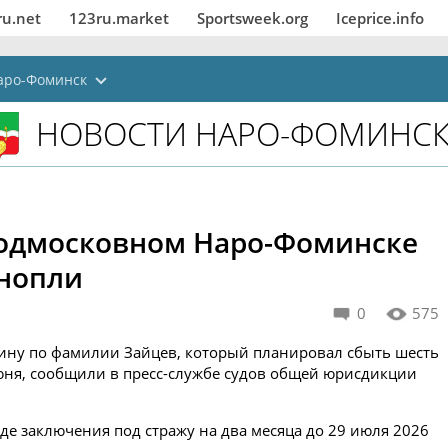
ru.net
123ru.market
Sportsweek.org
Iceprice.info
аро-Фоминск
НОВОСТИ НАРО-ФОМИНС
подмосковном Наро-Фоминске
онопли
0
575
ину по фамилии Зайцев, который планировал сбыть шесть
юня, сообщили в пресс-службе судов общей юрисдикции
иде заключения под стражу на два месяца до 29 июля 2026