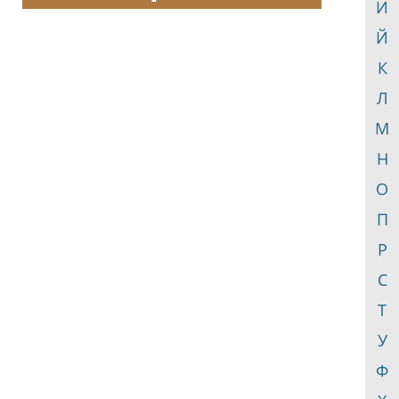
И
Й
К
Л
М
Н
О
П
Р
С
Т
У
Ф