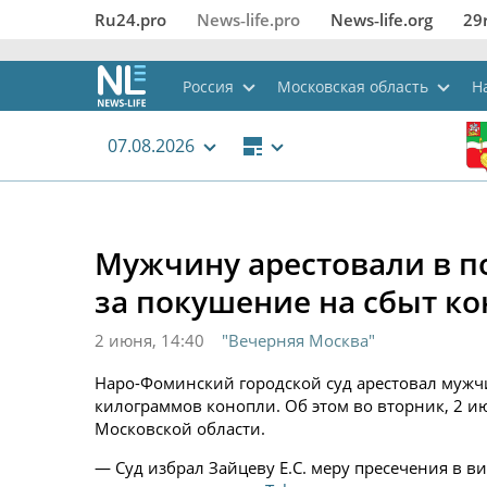
Ru24.pro
News‑life.pro
News‑life.org
29
Россия
Московская область
Н
07.08.2026
Мужчину арестовали в 
за покушение на сбыт к
2 июня, 14:40
"Вечерняя Москва"
Наро-Фоминский городской суд арестовал мужч
килограммов конопли. Об этом во вторник, 2 и
Московской области.
— Суд избрал Зайцеву Е.С. меру пресечения в в