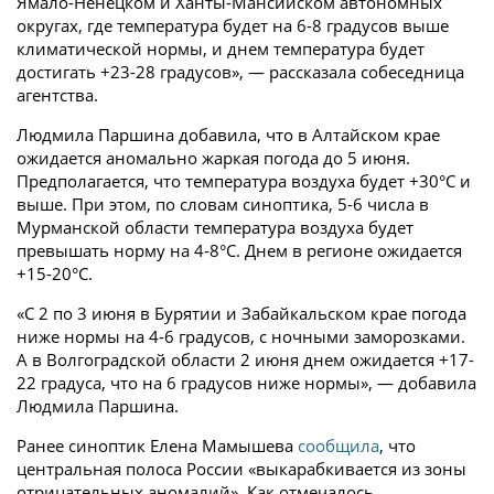
Ямало-Ненецком и Ханты-Мансийском автономных
округах, где температура будет на 6-8 градусов выше
климатической нормы, и днем температура будет
достигать +23-28 градусов», — рассказала собеседница
агентства.
Людмила Паршина добавила, что в Алтайском крае
ожидается аномально жаркая погода до 5 июня.
Предполагается, что температура воздуха будет +30°C и
выше. При этом, по словам синоптика, 5-6 числа в
Мурманской области температура воздуха будет
превышать норму на 4-8°C. Днем в регионе ожидается
+15-20°C.
«С 2 по 3 июня в Бурятии и Забайкальском крае погода
ниже нормы на 4-6 градусов, с ночными заморозками.
А в Волгоградской области 2 июня днем ожидается +17-
22 градуса, что на 6 градусов ниже нормы», — добавила
Людмила Паршина.
Ранее синоптик Елена Мамышева
сообщила
, что
центральная полоса России «выкарабкивается из зоны
отрицательных аномалий». Как отмечалось,