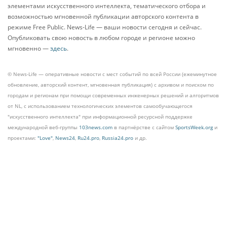
элементами искусственного интеллекта, тематического отбора и
возможностью мгновенной публикации авторского контента в
режиме Free Public. News-Life — ваши новости сегодня и сейчас.
Опубликовать свою новость в любом городе и регионе можно
мгновенно —
здесь
.
© News-Life — оперативные новости с мест событий по всей России (ежеминутное
обновление, авторский контент, мгновенная публикация) с архивом и поиском по
городам и регионам при помощи современных инженерных решений и алгоритмов
от NL, с использованием технологических элементов самообучающегося
"искусственного интеллекта" при информационной ресурсной поддержке
международной веб-группы
103news.com
в партнёрстве с сайтом
SportsWeek.org
и
проектами:
"Love"
,
News24
,
Ru24.pro
,
Russia24.pro
и др.