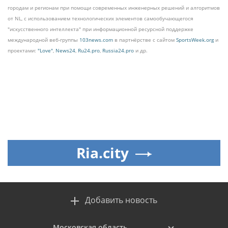
городам и регионам при помощи современных инженерных решений и алгоритмов
от NL, с использованием технологических элементов самообучающегося
"искусственного интеллекта" при информационной ресурсной поддержке
международной веб-группы
103news.com
в партнёрстве с сайтом
SportsWeek.org
и
проектами:
"Love"
,
News24
,
Ru24.pro
,
Russia24.pro
и др.
Ria.city
Добавить новость
Московская область