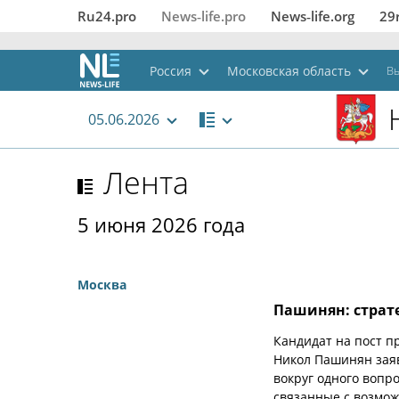
Ru24.pro
News‑life.pro
News‑life.org
29
Россия
Московская область
Вы
05.06.2026
Лента
5 июня 2026 года
Москва
Пашинян: страте
Кандидат на пост п
Никол Пашинян заяв
вокруг одного вопр
связанные с возмож