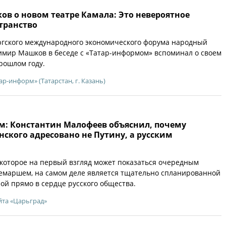
в о новом театре Камала: Это невероятное
транство
ргского международного экономического форума народный
имир Машков в беседе с «Татар-информом» вспоминал о своем
рошлом году.
ар-информ» (Татарстан, г. Казань)
м: Константин Малофеев объяснил, почему
ского адресовано не Путину, а русским
 которое на первый взгляд может показаться очередным
емаршем, на самом деле является тщательно спланированной
ой прямо в сердце русского общества.
йта «Царьград»