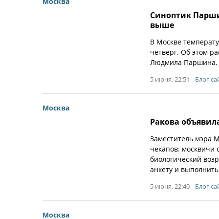
Москва
Синоптик Паршин
выше
В Москве температур
четверг. Об этом р
Людмила Паршина.
5 июня, 22:51
Блог са
Москва
Ракова объявила
Заместитель мэра 
чекапов: москвичи с
биологический возр
анкету и выполнить
5 июня, 22:40
Блог са
Москва