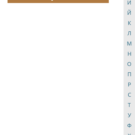
И
Й
К
Л
М
Н
О
П
Р
С
Т
У
Ф