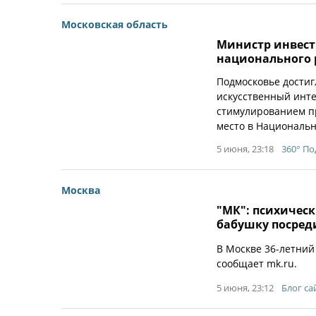
Московская область
Министр инвест
национального 
Подмосковье достиг
искусственный инте
стимулированием пр
место в Национальн
5 июня, 23:18
360° П
Москва
"МК": психичес
бабушку посред
В Москве 36-летний
сообщает mk.ru.
5 июня, 23:12
Блог са