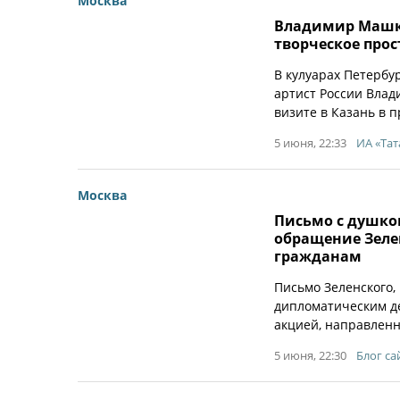
Москва
Владимир Машко
творческое прос
В кулуарах Петербу
артист России Влад
визите в Казань в п
5 июня, 22:33
ИА «Тат
Москва
Письмо с душко
обращение Зелен
гражданам
Письмо Зеленского,
дипломатическим д
акцией, направленн
5 июня, 22:30
Блог са