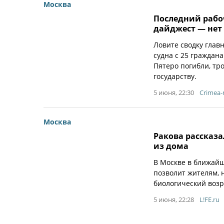
Москва
Последний рабоч
дайджест — нет
Ловите сводку гла
судна с 25 граждан
Пятеро погибли, тр
государству.
5 июня, 22:30
Crimea
Москва
Ракова рассказа
из дома
В Москве в ближайш
позволит жителям, н
биологический возр
5 июня, 22:28
L!FE.ru