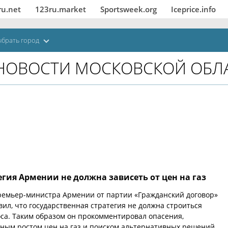
ru.net
123ru.market
Sportsweek.org
Iceprice.info
брать город
НОВОСТИ МОСКОВСКОЙ ОБЛ
гия Армении не должна зависеть от цен на газ
ремьер-министра Армении от партии «Гражданский договор»
ил, что государственная стратегия не должна строиться
оса. Таким образом он прокомментировал опасения,
ным ростом цен на газ и поиском альтернативных решений.