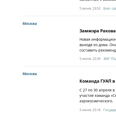
5 июня, 23:52
Блог са
Москва
Заммэра Ракова
Новая информационн
выходя из дома. Он
составить рекоменд
5 июня, 23:39
360° П
Москва
Команда ГУАП в
С 27 по 30 апреля 
участие команда «С
аэрокосмического.
5 июня, 23:18
Госуда