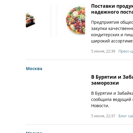
Поставки продук
надежного пос
Предприятия общес
закупки качественн
кондитерских и пищ
широкий ассортиме
5 июня, 22:39
Пресс-
Москва
В Бурятии и За
заморозки
В Бурятии и Забайк
сообщила ведущий 
Новости.
5 июня, 22:37
Блог са