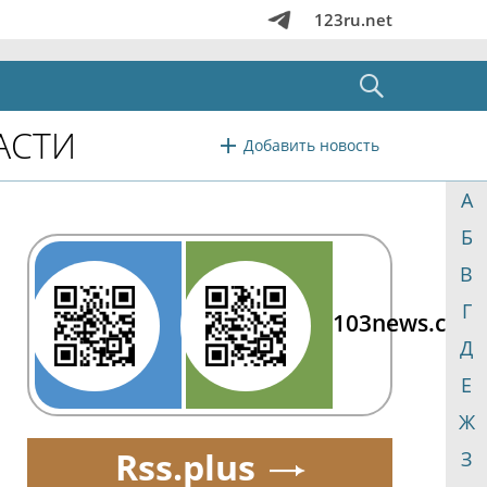
123ru.net
АСТИ
Добавить новость
А
Б
В
Г
103news.com
Д
Е
Ж
Rss.plus
З