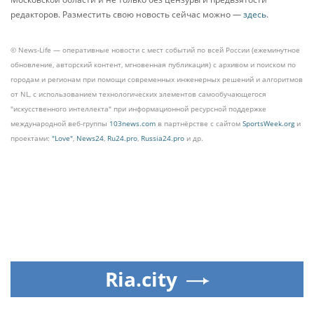
редакторов. Разместить свою новость сейчас можно —
здесь
.
© News-Life — оперативные новости с мест событий по всей России (ежеминутное
обновление, авторский контент, мгновенная публикация) с архивом и поиском по
городам и регионам при помощи современных инженерных решений и алгоритмов
от NL, с использованием технологических элементов самообучающегося
"искусственного интеллекта" при информационной ресурсной поддержке
международной веб-группы
103news.com
в партнёрстве с сайтом
SportsWeek.org
и
проектами:
"Love"
,
News24
,
Ru24.pro
,
Russia24.pro
и др.
Ria.city