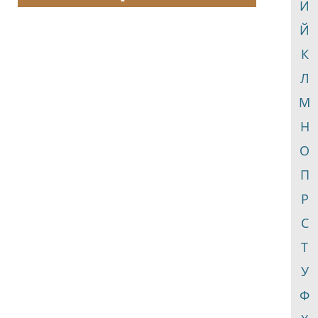
И
Й
К
Л
М
Н
О
П
Р
С
Т
У
Ф