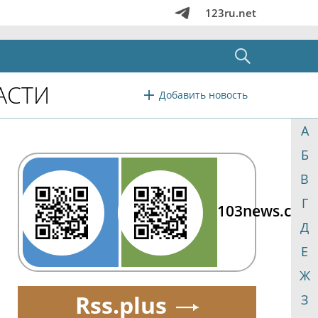
123ru.net
АСТИ
Добавить новость
А
Б
В
Г
103news.com
Д
Е
Ж
Rss.plus
З