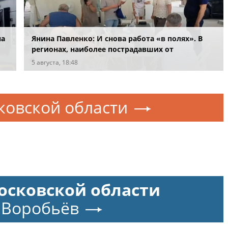
на
Янина Павленко: И снова работа «в полях». В
регионах, наиболее пострадавших от
отсутствия электроэнергии после вражеских
5 августа, 18:48
атак
ковской области
осковской области
 Воробьёв