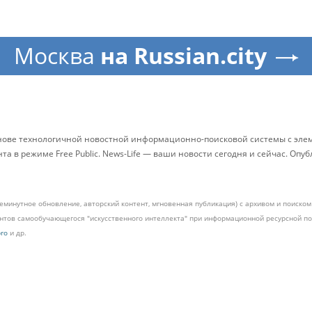
Москва
на Russian.city
снове технологичной новостной информационно-поисковой системы с элем
 в режиме Free Public. News-Life — ваши новости сегодня и сейчас. Опу
жеминутное обновление, авторский контент, мгновенная публикация) с архивом и поиск
ментов самообучающегося "искусственного интеллекта" при информационной ресурсной 
pro
и др.