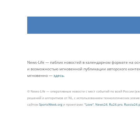
News-Life — паблик новостей в календарном формате на о
и возможностью мгновенной публикации авторского контента
мгновенно —
здесь
.
© News-Life — оперативные новости с мест событий по всей России (е
решений и алгоритмов от NL, с использованием технологических эле
сайтом
SportsWeek.org
и проектами:
"Love"
,
News24
,
Ru24.pro
,
Russia24.