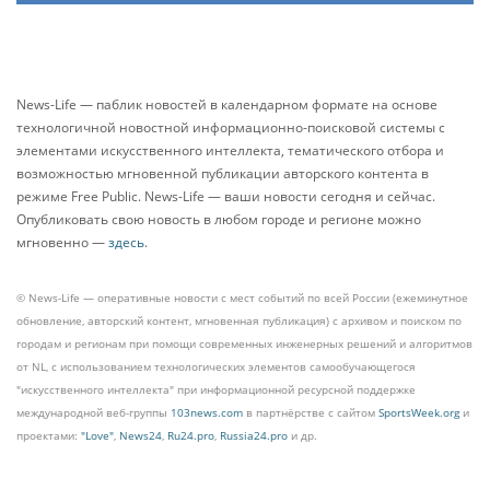
News-Life — паблик новостей в календарном формате на основе
технологичной новостной информационно-поисковой системы с
элементами искусственного интеллекта, тематического отбора и
возможностью мгновенной публикации авторского контента в
режиме Free Public. News-Life — ваши новости сегодня и сейчас.
Опубликовать свою новость в любом городе и регионе можно
мгновенно —
здесь
.
© News-Life — оперативные новости с мест событий по всей России (ежеминутное
обновление, авторский контент, мгновенная публикация) с архивом и поиском по
городам и регионам при помощи современных инженерных решений и алгоритмов
от NL, с использованием технологических элементов самообучающегося
"искусственного интеллекта" при информационной ресурсной поддержке
международной веб-группы
103news.com
в партнёрстве с сайтом
SportsWeek.org
и
проектами:
"Love"
,
News24
,
Ru24.pro
,
Russia24.pro
и др.