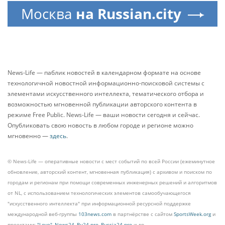
Москва
на Russian.city
News-Life — паблик новостей в календарном формате на основе
технологичной новостной информационно-поисковой системы с
элементами искусственного интеллекта, тематического отбора и
возможностью мгновенной публикации авторского контента в
режиме Free Public. News-Life — ваши новости сегодня и сейчас.
Опубликовать свою новость в любом городе и регионе можно
мгновенно —
здесь
.
© News-Life — оперативные новости с мест событий по всей России (ежеминутное
обновление, авторский контент, мгновенная публикация) с архивом и поиском по
городам и регионам при помощи современных инженерных решений и алгоритмов
от NL, с использованием технологических элементов самообучающегося
"искусственного интеллекта" при информационной ресурсной поддержке
международной веб-группы
103news.com
в партнёрстве с сайтом
SportsWeek.org
и
проектами:
"Love"
,
News24
,
Ru24.pro
,
Russia24.pro
и др.