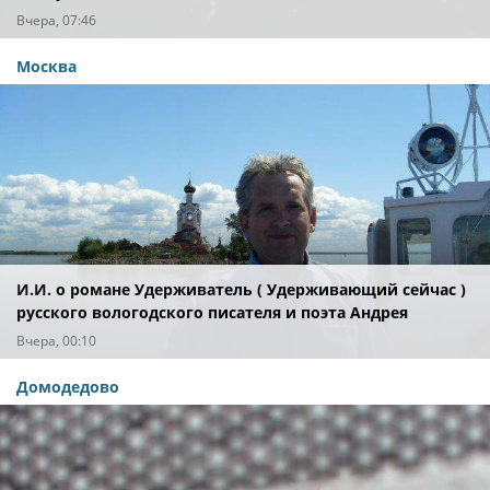
Вчера, 07:46
Москва
И.И. о романе Удерживатель ( Удерживающий сейчас )
русского вологодского писателя и поэта Андрея
Малышева ( роман опубликован в 2016 г. )
Вчера, 00:10
Домодедово