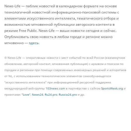
News-Life — паблик новостей в календарном формате на основе
технологичной новостной информационно-поисковой системы с
элементами искусственного интеллекта, тематического отбора и
возможностью мгновенной публикации авторского контента в
режиме Free Public. News-Life — ваши новости сегодня и сейчас.
Опубликовать свою новость в любом городе и регионе можно
мгновенно —
здесь
.
© News-Life — оперативные новости с мест событий по всей России (ежеминутное
обновление, авторский контент, мгновенная публикация) с архивом и поиском по
городам и регионам при помощи современных инженерных решений и алгоритмов
от NL, с использованием технологических элементов самообучающегося
"искусственного интеллекта" при информационной ресурсной поддержке
международной веб-группы
103news.com
в партнёрстве с сайтом
SportsWeek.org
и
проектами:
"Love"
,
News24
,
Ru24.pro
,
Russia24.pro
и др.