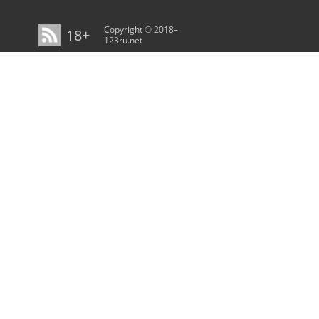
Copyright © 2018–
18+
123ru.net