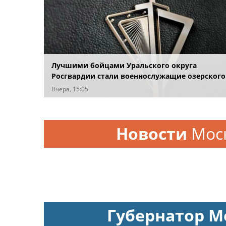
Лучшими бойцами Уральского округа
Росгвардии стали военнослужащие озерского
соединения по охране важных государственн
Вчера, 15:05
объектов
Новости
Мос
Губернатор М