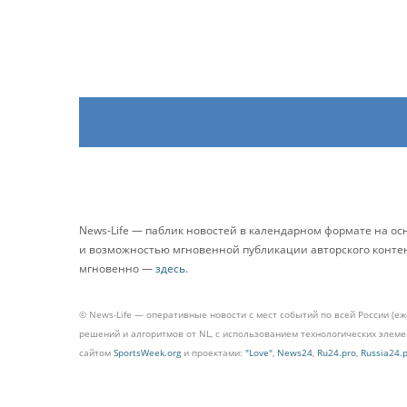
News-Life — паблик новостей в календарном формате на о
и возможностью мгновенной публикации авторского контента
мгновенно —
здесь
.
© News-Life — оперативные новости с мест событий по всей России (е
решений и алгоритмов от NL, с использованием технологических эле
сайтом
SportsWeek.org
и проектами:
"Love"
,
News24
,
Ru24.pro
,
Russia24.