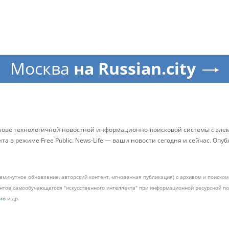
Москва
на Russian.city
снове технологичной новостной информационно-поисковой системы с элем
 в режиме Free Public. News-Life — ваши новости сегодня и сейчас. Опу
жеминутное обновление, авторский контент, мгновенная публикация) с архивом и поиск
ментов самообучающегося "искусственного интеллекта" при информационной ресурсной 
pro
и др.