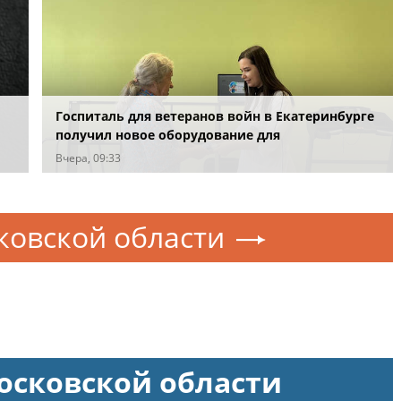
Госпиталь для ветеранов войн в Екатеринбурге
получил новое оборудование для
ых
реабилитации
Вчера, 09:33
ковской области
осковской области