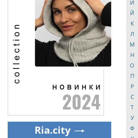
И
Й
К
Л
М
Н
О
П
Р
С
Т
У
Ria.city
Ф