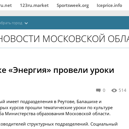
ru.net
123ru.market
Sportsweek.org
Iceprice.info
брать город
НОВОСТИ МОСКОВСКОЙ ОБЛ
е «Энергия» провели уроки
0
514
рый имеет подразделения в Реутове, Балашихе и
орых курсов прошли тематические уроки по культуре
ба Министерства образования Московской области.
ководителей структурных подразделений. Социальный