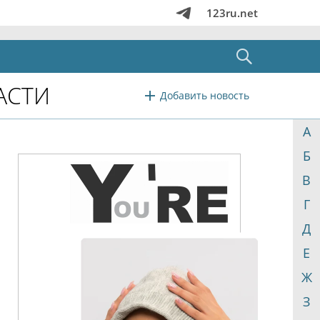
123ru.net
АСТИ
Добавить новость
А
Б
В
Г
Д
Е
Ж
З