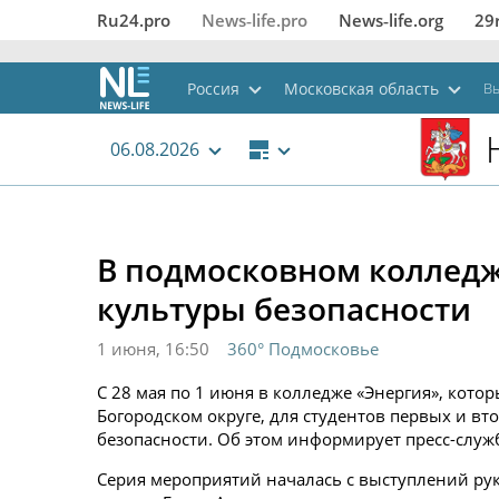
Ru24.pro
News‑life.pro
News‑life.org
29
Россия
Московская область
Вы
06.08.2026
В подмосковном колледж
культуры безопасности
1 июня, 16:50
360° Подмосковье
С 28 мая по 1 июня в колледже «Энергия», кото
Богородском округе, для студентов первых и вт
безопасности. Об этом информирует пресс-служ
Серия мероприятий началась с выступлений ру