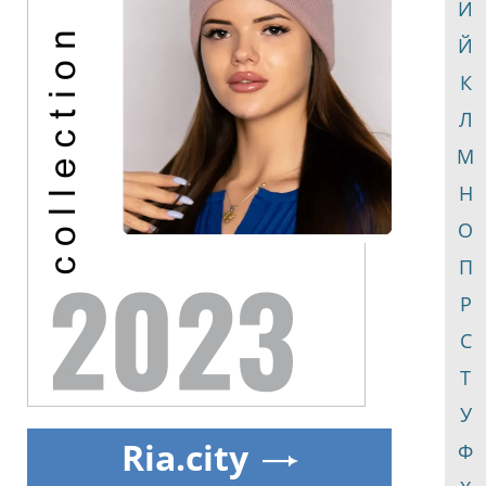
И
Й
К
Л
М
Н
О
П
Р
С
Т
У
Ria.city
Ф