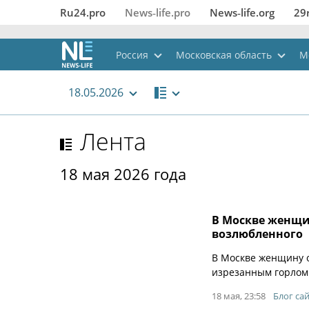
Ru24.pro
News‑life.pro
News‑life.org
29
Россия
Московская область
М
18.05.2026
Лента
18 мая 2026 года
В Москве женщи
возлюбленного
В Москве женщину о
изрезанным горлом.
18 мая, 23:58
Блог сай