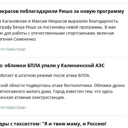
Некрасов поблагодарили Ришо за новую программу
 Кагановская и Максим Некрасов выразили благодарность
графу Бенуа Ришо за постановку новой программы. В мае
ю для работы с отечественными спортсменами, включая
вгения Семененко.
йта «Царьград»
ю: обломки БПЛА упали у Калининской АЭС
ботает в штатном режиме после атаки БПЛА.
ской области подверглась атаке беспилотника. Обломки дрона
ятиэтажного жилого дома. Город известен тем, что здесь
нская атомная электростанция.
йта «Царьград»
ы с таксистом: "Я и твою маму, и Россию!