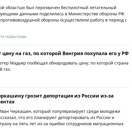
кой областью был перехвачен беспилотный летательный
твующими данными поделились в Министерстве обороны РФ.
 противовоздушной обороны осуществляли работу в период с
йта «Царьград»
 цену на газ, по которой Венгрия покупала его у РФ
тер Мадьяр пообещал обнародовать цену, по которой страна
 газ.
еркашину грозит депортация из России из-за
ентах
 Иван Черкашин, который популяризирует среди молодежи
ассказал, что его планируют депортировать из России и
страну на пять лет из-за ошибки сотрудников миграционных