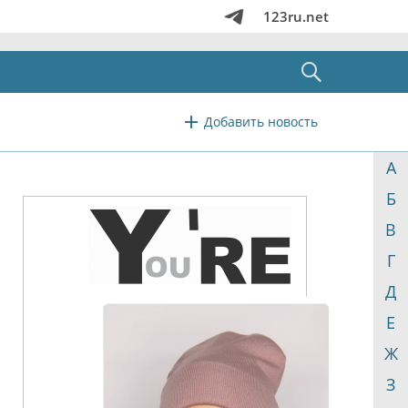
123ru.net
Добавить новость
А
Б
В
Г
Д
Е
Ж
З