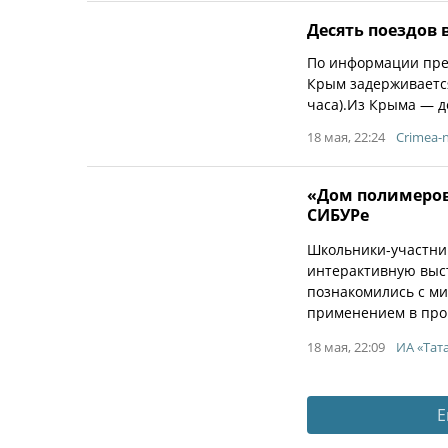
Десять поездов 
По информации прес
Крым задерживаетс
часа).Из Крыма — д
18 мая, 22:24
Crimea-
«Дом полимеров
СИБУРе
Школьники-участни
интерактивную выст
познакомились с ми
применением в про
18 мая, 22:09
ИА «Тата
Е