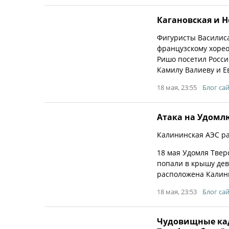
Кагановская и 
Фигуристы Василиса
французскому хорео
Ришо посетил Росси
Камилу Валиеву и Е
18 мая, 23:55
Блог са
Атака на Удомл
Калининская АЭС ра
18 мая Удомля Твер
попали в крышу дев
расположена Калини
18 мая, 23:53
Блог са
Чудовищные кадр