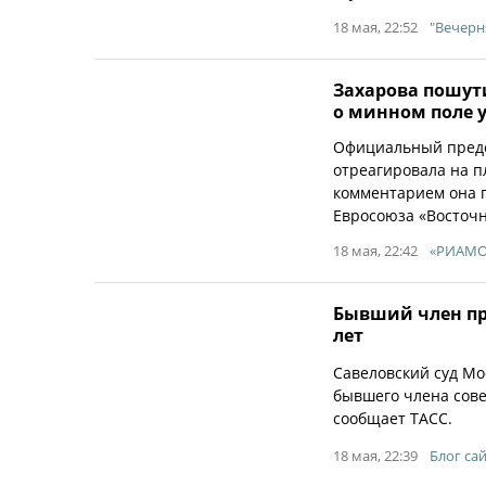
18 мая, 22:52
"Вечерн
Захарова пошут
о минном поле 
Официальный предс
отреагировала на п
комментарием она п
Евросоюза «Восточн
18 мая, 22:42
«РИАМО»
Бывший член пр
лет
Савеловский суд Мо
бывшего члена сове
сообщает ТАСС.
18 мая, 22:39
Блог сай