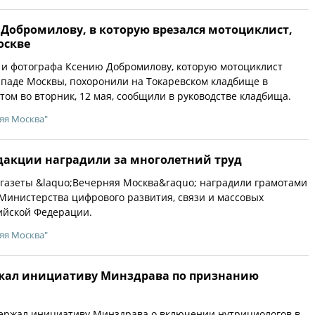
 Добромилову, в которую врезался мотоциклист,
оскве
 и фотографа Ксению Добромилову, которую мотоциклист
ападе Москвы, похоронили на Токаревском кладбище в
этом во вторник, 12 мая, сообщили в руководстве кладбища.
яя Москва"
дакции наградили за многолетний труд
 газеты &laquo;Вечерняя Москва&raquo; наградили грамотами
Министерства цифрового развития, связи и массовых
ийской Федерации.
яя Москва"
жал инициативу Минздрава по признанию
держал инициативу Минздрава о включении нутрициологов в