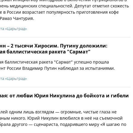
ень медицинских специальностей. Депутат отметил схожесть
же в России возрастает популярность приготовления кофе
 Рамаз Чантурия.
йта «Царьград»
нн – 2 тысячи Хиросим. Путину доложили:
ая баллистическая ракета "Сармат"
я баллистическая ракета "Сармат" успешно прошла
ент России Владимир Путин наблюдал за испытаниями.
йта «Царьград»
лая: от любви Юрия Никулина до бойкота и гибели
лей одним лишь взглядом — огромные, чистые глаза не
шным никого. Юрий Никулин влюбился в неё на съемочной
брала другого — сценариста, подарившего миру «Я шагаю по