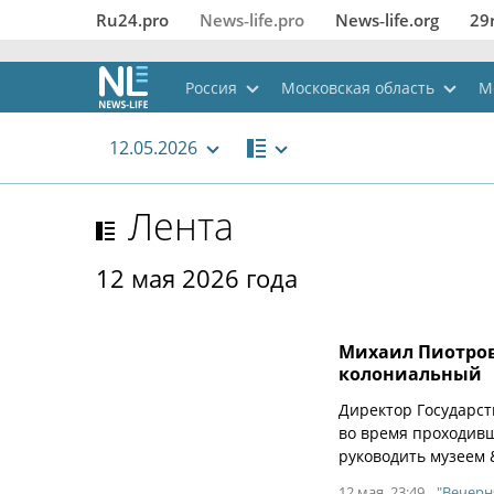
Ru24.pro
News‑life.pro
News‑life.org
29
Россия
Московская область
М
12.05.2026
Лента
12 мая 2026 года
Михаил Пиотров
колониальный
Директор Государст
во время проходивш
руководить музеем 
12 мая, 23:49
"Вечерн