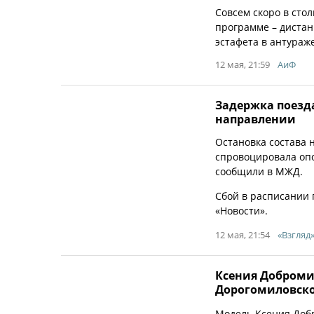
Совсем скоро в сто
программе – дистан
эстафета в антураж
12 мая, 21:59
АиФ
Задержка поезд
направлении
Остановка состава
спровоцировала оп
сообщили в МЖД.
Сбой в расписании 
«Новости».
12 мая, 21:54
«Взгляд
Ксения Доброми
Дорогомиловск
Модель Ксения Добр