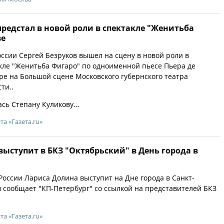
предстал в новой роли в спектакле "Женитьба
ве
ссии Сергей Безруков вышел на сцену в новой роли в
ле "Женитьба Фигаро" по одноименной пьесе Пьера де
е на Большой сцене Московского губернского театра
ти..
сь Степану Куликову...
та «Газета.ru»
ыступит в БКЗ "Октябрьский" в День города в
России Лариса Долина выступит на Дне города в Санкт-
м сообщает "КП-Петербург" со ссылкой на представителей БКЗ
та «Газета.ru»