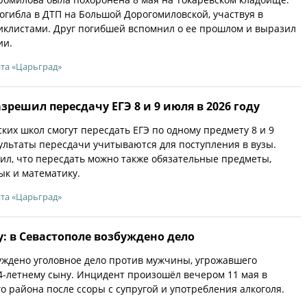
огибла в ДТП на Большой Дорогомиловской, участвуя в
иклистами. Друг погибшей вспомнил о ее прошлом и выразил
ии.
йта «Царьград»
зрешил пересдачу ЕГЭ 8 и 9 июля в 2026 году
ких школ смогут пересдать ЕГЭ по одному предмету 8 и 9
зультаты пересдачи учитываются для поступления в вузы.
ил, что пересдать можно также обязательные предметы,
ык и математику.
йта «Царьград»
у: в Севастополе возбуждено дело
уждено уголовное дело против мужчины, угрожавшего
4-летнему сыну. Инцидент произошёл вечером 11 мая в
о района после ссоры с супругой и употребления алкоголя.