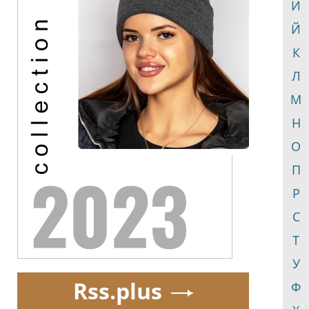
И
Й
К
Л
М
Н
О
П
Р
С
Т
У
Rss.plus
Ф