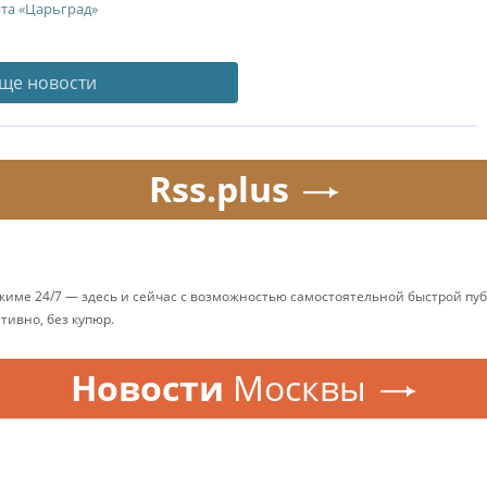
йта «Царьград»
ще новости
Rss.plus
ежиме 24/7 — здесь и сейчас с возможностью самостоятельной быстрой п
ативно, без купюр.
Новости
Москвы