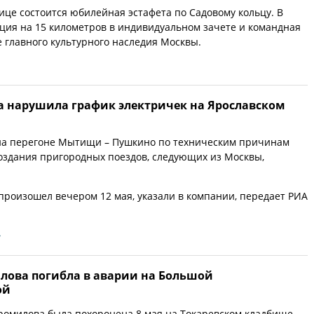
лице состоится юбилейная эстафета по Садовому кольцу. В
ция на 15 километров в индивидуальном зачете и командная
е главного культурного наследия Москвы.
а нарушила график электричек на Ярославском
 на перегоне Мытищи – Пушкино по техническим причинам
оздания пригородных поездов, следующих из Москвы,
произошел вечером 12 мая, указали в компании, передает РИА
»
лова погибла в аварии на Большой
ой
омилова была похоронена 8 мая на Токаревском кладбище.