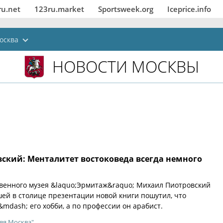
ru.net
123ru.market
Sportsweek.org
Iceprice.info
осква
НОВОСТИ МОСКВЫ
ский: Менталитет востоковеда всегда немного
венного музея &laquo;Эрмитаж&raquo; Михаил Пиотровский
ей в столице презентации новой книги пошутил, что
&mdash; его хобби, а по профессии он арабист.
яя Москва"