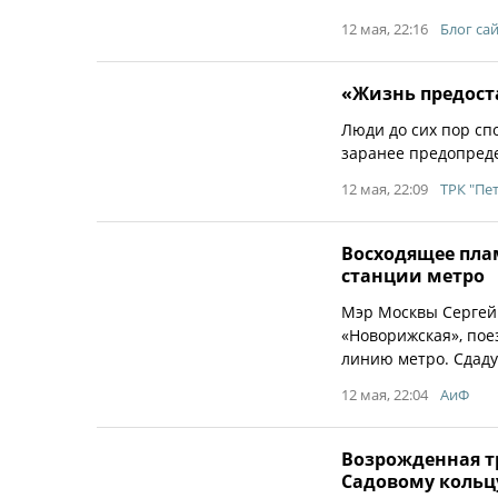
12 мая, 22:16
Блог сай
«Жизнь предоста
Люди до сих пор сп
заранее предопредел
12 мая, 22:09
ТРК "Пе
Восходящее плам
станции метро
Мэр Москвы Сергей 
«Новорижская», пое
линию метро. Сдаду
12 мая, 22:04
АиФ
Возрожденная тр
Садовому кольц