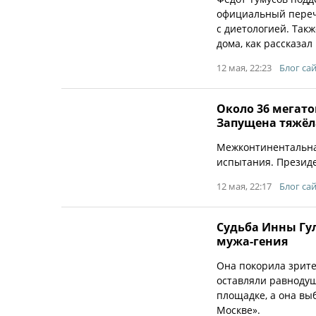
официальный переч
с диетологией. Так
дома, как рассказал
12 мая, 22:23
Блог са
Около 36 мегато
Запущена тяжёл
Межконтинентальна
испытания. Презид
12 мая, 22:17
Блог са
Судьба Инны Гу
мужа-гения
Она покорила зрите
оставляли равноду
площадке, а она вы
Москве».