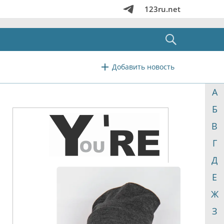
123ru.net
Добавить новость
А
Б
В
Г
Д
Е
Ж
З