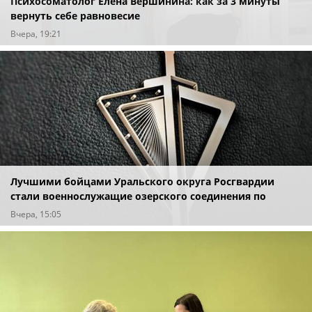
Психосоматолог Елена Вершинина: как за 3 минуты
вернуть себе равновесие
Вчера, 19:21
Лучшими бойцами Уральского округа Росгвардии
стали военнослужащие озерского соединения по
охране важных государственных объектов
Вчера, 15:05