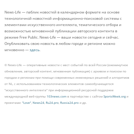
News-Life — паблик новостей в календарном формате на основе
технологичной новостной информационно-поисковой системы с
элементами искусственного интеллекта, тематического отбора и
возможностью мгновенной публикации авторского контента в
режиме Free Public. News-Life — ваши новости сегодня и сейчас.
Опубликовать свою новость в любом городе и регионе можно
мгновенно —
здесь
.
© News-Life — оперативные новости с мест событий по всей России (ежеминутное
обновление, авторский контент, мгновенная публикация) с архивом и поиском по
городам и регионам при помощи современных инженерных решений и алгоритмов
от NL, с использованием технологических элементов самообучающегося
"искусственного интеллекта" при информационной ресурсной поддержке
международной веб-группы
103news.com
в партнёрстве с сайтом
SportsWeek.org
и
проектами:
"Love"
,
News24
,
Ru24.pro
,
Russia24.pro
и др.