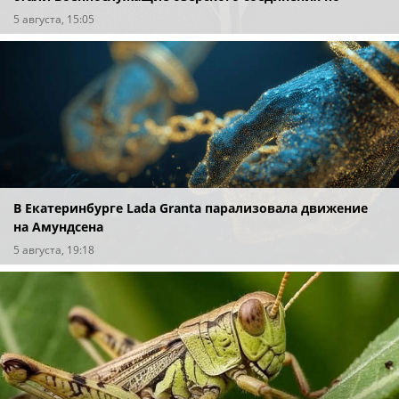
охране важных государственных объектов
5 августа, 15:05
В Екатеринбурге Lada Granta парализовала движение
на Амундсена
5 августа, 19:18