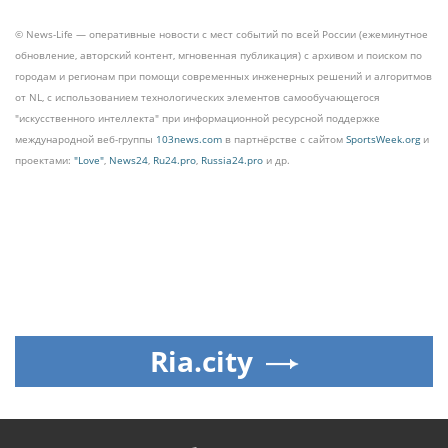
© News-Life — оперативные новости с мест событий по всей России (ежеминутное
обновление, авторский контент, мгновенная публикация) с архивом и поиском по
городам и регионам при помощи современных инженерных решений и алгоритмов
от NL, с использованием технологических элементов самообучающегося
"искусственного интеллекта" при информационной ресурсной поддержке
международной веб-группы
103news.com
в партнёрстве с сайтом
SportsWeek.org
и
проектами:
"Love"
,
News24
,
Ru24.pro
,
Russia24.pro
и др.
Ria.city