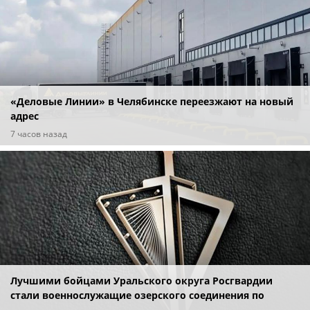
«Деловые Линии» в Челябинске переезжают на новый
адрес
7 часов назад
Лучшими бойцами Уральского округа Росгвардии
стали военнослужащие озерского соединения по
охране важных государственных объектов