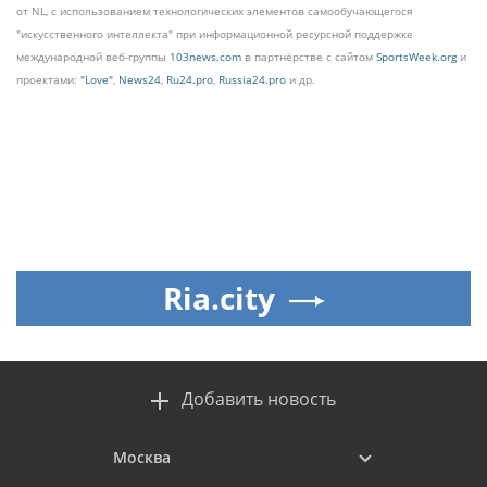
от NL, с использованием технологических элементов самообучающегося
"искусственного интеллекта" при информационной ресурсной поддержке
международной веб-группы
103news.com
в партнёрстве с сайтом
SportsWeek.org
и
проектами:
"Love"
,
News24
,
Ru24.pro
,
Russia24.pro
и др.
Ria.city
Добавить новость
Москва