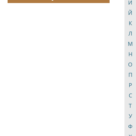
И
Й
К
Л
М
Н
О
П
Р
С
Т
У
Ф