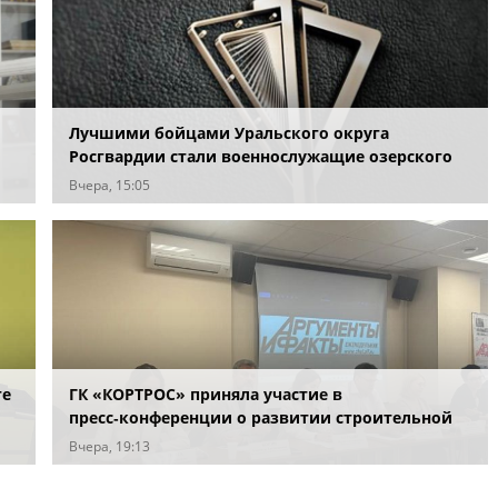
Лучшими бойцами Уральского округа
Росгвардии стали военнослужащие озерского
соединения по охране важных государственных
Вчера, 15:05
объектов
ге
ГК «КОРТРОС» приняла участие в
пресс‑конференции о развитии строительной
отрасли в Челябинске
Вчера, 19:13