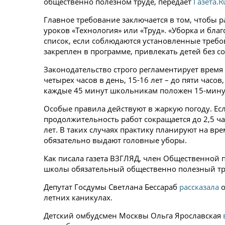
общественно полезном труде, передает
Газета.R
Главное требование заключается в том, чтобы 
уроков «Технология» или «Труд». «Уборка и благ
список, если соблюдаются установленные требов
закреплен в программе, привлекать детей без с
Законодательство строго регламентирует время 
четырех часов в день, 15-16 лет – до пяти часов
каждые 45 минут школьникам положен 15-мин
Особые правила действуют в жаркую погоду. Есл
продолжительность работ сокращается до 2,5 час
лет. В таких случаях практику планируют на в
обязательно выдают головные уборы.
Как писала газета ВЗГЛЯД, член Общественной
школы обязательный общественно полезный тр
Депутат Госдумы Светлана Бессараб
рассказала
о
летних каникулах.
Детский омбудсмен Москвы Ольга Ярославская