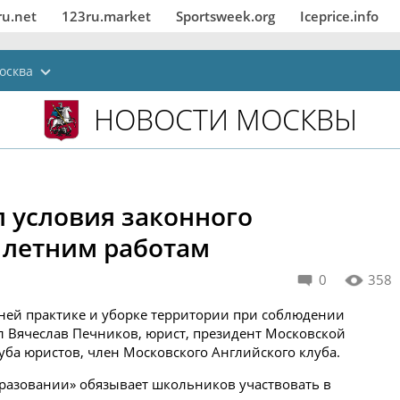
ru.net
123ru.market
Sportsweek.org
Iceprice.info
осква
НОВОСТИ МОСКВЫ
л условия законного
 летним работам
0
358
ней практике и уборке территории при соблюдении
 Вячеслав Печников, юрист, президент Московской
ба юристов, член Московского Английского клуба.
образовании» обязывает школьников участвовать в