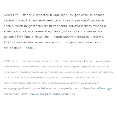
News-Life — паблик новостей в календарном формате на основе
технологичной новостной информационно-поисковой системы с
элементами искусственного интеллекта, тематического отбора и
возможностью мгновенной публикации авторского контента в
режиме Free Public. News-Life — ваши новости сегодня и сейчас.
Опубликовать свою новость в любом городе и регионе можно
мгновенно —
здесь
.
© News-Life — оперативные новости с мест событий по всей России (ежеминутное
обновление, авторский контент, мгновенная публикация) с архивом и поиском по
городам и регионам при помощи современных инженерных решений и алгоритмов
от NL, с использованием технологических элементов самообучающегося
"искусственного интеллекта" при информационной ресурсной поддержке
международной веб-группы
103news.com
в партнёрстве с сайтом
SportsWeek.org
и
проектами:
"Love"
,
News24
,
Ru24.pro
,
Russia24.pro
и др.