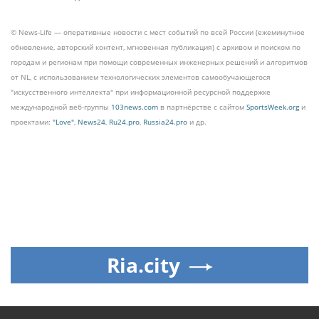
© News-Life — оперативные новости с мест событий по всей России (ежеминутное
обновление, авторский контент, мгновенная публикация) с архивом и поиском по
городам и регионам при помощи современных инженерных решений и алгоритмов
от NL, с использованием технологических элементов самообучающегося
"искусственного интеллекта" при информационной ресурсной поддержке
международной веб-группы
103news.com
в партнёрстве с сайтом
SportsWeek.org
и
проектами:
"Love"
,
News24
,
Ru24.pro
,
Russia24.pro
и др.
Ria.city