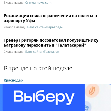
3 часа назад
Crimea-news.com
Росавиация сняла ограничения на полеты в
аэропорту Уфы
9 часов назад
Блог сайта «Царьград»
Тренер Григорян посоветовал полузищтнику
Батракову переходить в "Галатасарай"
2 часа назад
Блог сайта «Газета.ru»
В тренде на этой неделе
Краснодар