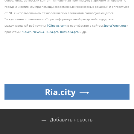
обновление, авторский контент, мгновенная публикация) с архивом и поиском по
городам и регионам при помощи современных инженерных решений и алгоритмов
от NL, с использованием технологических элементов самообучающегося
"искусственного интеллекта" при информационной ресурсной поддержке
международной веб-группы
103news.com
в партнёрстве с сайтом
SportsWeek.org
и
проектами:
"Love"
,
News24
,
Ru24.pro
,
Russia24.pro
и др.
Ria.city
Добавить новость