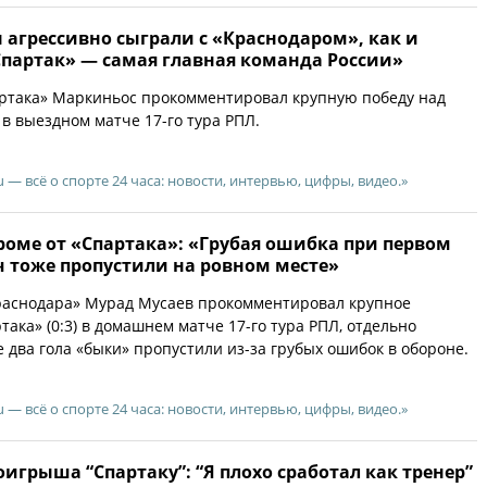
агрессивно сыграли с «Краснодаром», как и
Спартак» — самая главная команда России»
ртака» Маркиньос прокомментировал крупную победу над
 в выездном матче 17-го тура РПЛ.
u — всё о спорте 24 часа: новости, интервью, цифры, видео.»
роме от «Спартака»: «Грубая ошибка при первом
ч тоже пропустили на ровном месте»
раснодара» Мурад Мусаев прокомментировал крупное
ака» (0:3) в домашнем матче 17-го тура РПЛ, отдельно
е два гола «быки» пропустили из-за грубых ошибок в обороне.
u — всё о спорте 24 часа: новости, интервью, цифры, видео.»
оигрыша “Спартаку”: “Я плохо сработал как тренер”