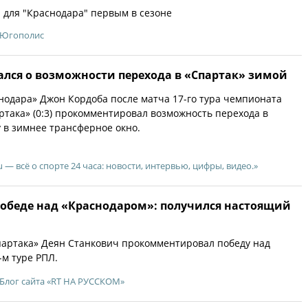
 для "Краснодара" первым в сезоне
Югополис
ался о возможности перехода в «Спартак» зимой
одара» Джон Кордоба после матча 17-го тура чемпионата
ртака» (0:3) прокомментировал возможность перехода в
 в зимнее трансферное окно.
u — всё о спорте 24 часа: новости, интервью, цифры, видео.»
победе над «Краснодаром»: получился настоящий
партака» Деян Станкович прокомментировал победу над
-м туре РПЛ.
Блог сайта «RT НА РУССКОМ»