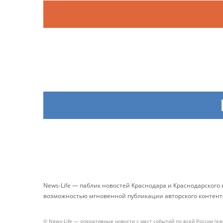
News-Life — паблик новостей Краснодара и Краснодарского
возможностью мгновенной публикации авторского контента 
© News-Life — оперативные новости с мест событий по всей России (е