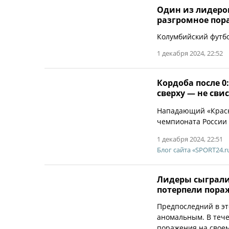
Один из лидеро
разгромное пор
Колумбийский футбо
1 декабря 2024, 22:52
Кордоба после 0
сверху — не сви
Нападающий «Красно
чемпионата России п
1 декабря 2024, 22:51
Блог сайта «SPORT24.r
Лидеры сыграли 
потерпели пораж
Предпоследний в эт
аномальным. В тече
поражения на своем