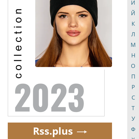
И
Й
К
Л
М
Н
О
П
Р
С
Т
У
Rss.plus
Ф