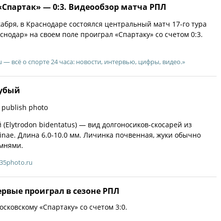
Спартак» — 0:3. Видеообзор матча РПЛ
кабря, в Краснодаре состоялся центральный матч 17-го тура
снодар» на своем поле проиграл «Спартаку» со счетом 0:3.
u — всё о спорте 24 часа: новости, интервью, цифры, видео.»
зубый
 publish photo
(Elytrodon bidentatus) — вид долгоносиков-скосарей из
inae. Длина 6.0-10.0 мм. Личинка почвенная, жуки обычно
мнями.
35photo.ru
рвые проиграл в сезоне РПЛ
сковскому «Спартаку» со счетом 3:0.