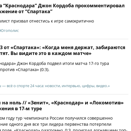
в “Краснодара” Джон Кордоба прокомментировал
ажение от “Спартака”
лист призвал отнестись к игре самокритично
Югополис
:3 от «Спартака»: «Когда меня держат, забираются
стят. Вы видите это в каждом матче»
дара» Джон Кордоба подвел итоги матча 17-го тура
ротив «Спартака» (0:3).
u — всё о спорте 24 часа: новости, интервью, цифры, видео.»
на ноль // «Зенит», «Краснодар» и «Локомотив»
ения в 17-м туре
ом году тур чемпионата России получился совершенно
ние одного дня все три лидера первенства потерпели
 поле. «Краснодар» разгромно, 0:3, проиграл догнавшему топ-