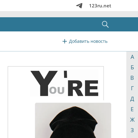
123ru.net
Добавить новость
А
Б
В
Г
Д
Е
Ж
З