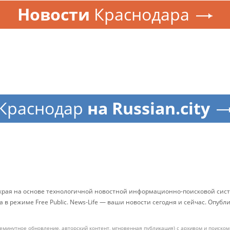
Новости
Краснодара
Краснодар
на Russian.city
 края на основе технологичной новостной информационно-поисковой сист
в режиме Free Public. News-Life — ваши новости сегодня и сейчас. Опуб
жеминутное обновление, авторский контент, мгновенная публикация) с архивом и поиск