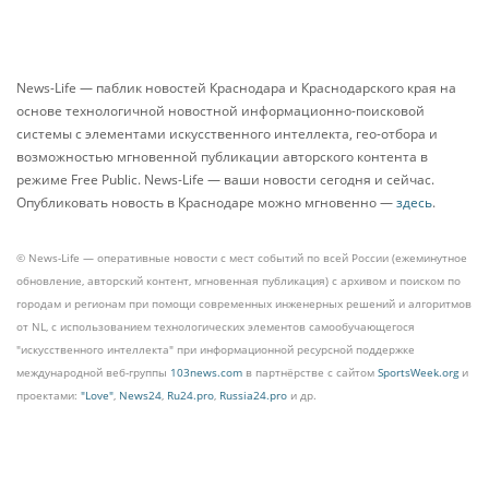
News-Life — паблик новостей Краснодара и Краснодарского края на
основе технологичной новостной информационно-поисковой
системы с элементами искусственного интеллекта, гео-отбора и
возможностью мгновенной публикации авторского контента в
режиме Free Public. News-Life — ваши новости сегодня и сейчас.
Опубликовать новость в Краснодаре можно мгновенно —
здесь
.
© News-Life — оперативные новости с мест событий по всей России (ежеминутное
обновление, авторский контент, мгновенная публикация) с архивом и поиском по
городам и регионам при помощи современных инженерных решений и алгоритмов
от NL, с использованием технологических элементов самообучающегося
"искусственного интеллекта" при информационной ресурсной поддержке
международной веб-группы
103news.com
в партнёрстве с сайтом
SportsWeek.org
и
проектами:
"Love"
,
News24
,
Ru24.pro
,
Russia24.pro
и др.