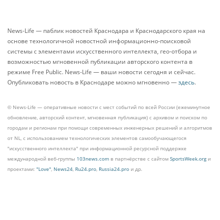
News-Life — паблик новостей Краснодара и Краснодарского края на
основе технологичной новостной информационно-поисковой
системы с элементами искусственного интеллекта, гео-отбора и
возможностью мгновенной публикации авторского контента в
режиме Free Public. News-Life — ваши новости сегодня и сейчас.
Опубликовать новость в Краснодаре можно мгновенно —
здесь
.
© News-Life — оперативные новости с мест событий по всей России (ежеминутное
обновление, авторский контент, мгновенная публикация) с архивом и поиском по
городам и регионам при помощи современных инженерных решений и алгоритмов
от NL, с использованием технологических элементов самообучающегося
"искусственного интеллекта" при информационной ресурсной поддержке
международной веб-группы
103news.com
в партнёрстве с сайтом
SportsWeek.org
и
проектами:
"Love"
,
News24
,
Ru24.pro
,
Russia24.pro
и др.